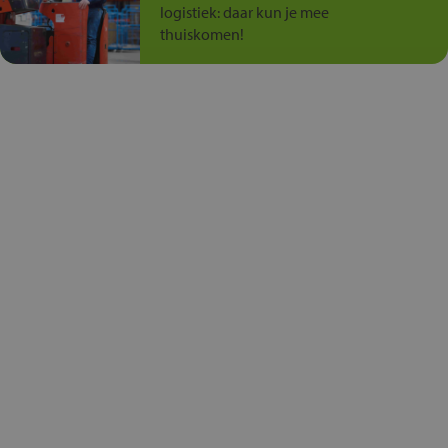
logistiek: daar kun je mee
thuiskomen!