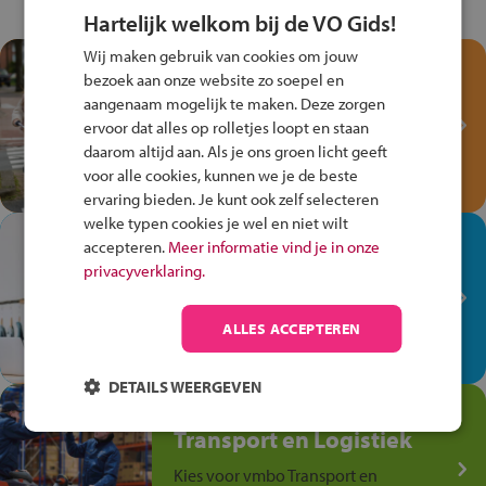
Hartelijk welkom bij de VO Gids!
Wij maken gebruik van cookies om jouw
Test je kennis met het
bezoek aan onze website zo soepel en
Fiets Veilig
aangenaam mogelijk te maken. Deze zorgen
Verkeersspel!
ervoor dat alles op rolletjes loopt en staan
daarom altijd aan. Als je ons groen licht geeft
Speel het Fiets Veilig Verkeersspel
voor alle cookies, kunnen we je de beste
en win een Cortina-fiets!
ervaring bieden. Je kunt ook zelf selecteren
welke typen cookies je wel en niet wilt
In de winkel ben je op je
accepteren.
Meer informatie vind je in onze
plek!
privacyverklaring.
Ontdek via het vmbo jouw talent
op de winkelvloer, waar elke dag
ALLES ACCEPTEREN
anders is!
DETAILS WEERGEVEN
Jouw talent in de
Transport en Logistiek
Kies voor vmbo Transport en