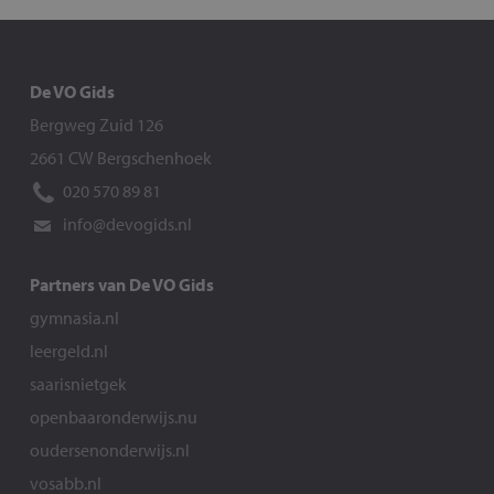
De VO Gids
Bergweg Zuid 126
2661 CW Bergschenhoek
020 570 89 81
info@devogids.nl
Partners van De VO Gids
gymnasia.nl
leergeld.nl
saarisnietgek
openbaaronderwijs.nu
oudersenonderwijs.nl
vosabb.nl