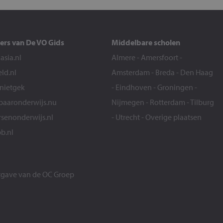
ers van De VO Gids
Middelbare scholen
sia.nl
Almere
-
Amersfoort
-
eld.nl
Amsterdam
-
Breda
-
Den Haag
snietgek
-
Eindhoven
-
Groningen
-
aaronderwijs.nu
Nijmegen
-
Rotterdam
-
Tilburg
senonderwijs.nl
-
Utrecht
-
Overige plaatsen
b.nl
itgave van de
OC Groep