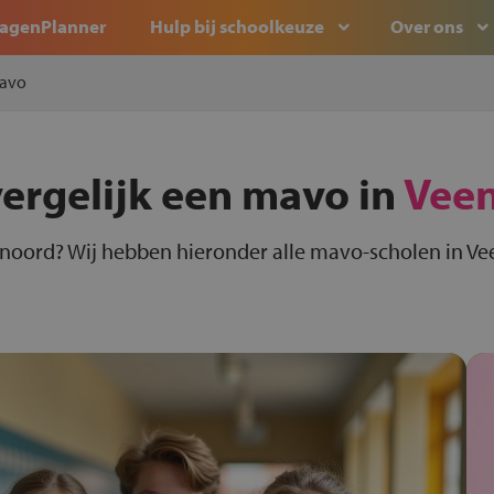
agenPlanner
Hulp bij schoolkeuze
Over ons
avo
vergelijk een mavo in
Vee
noord? Wij hebben hieronder alle mavo-scholen in Vee