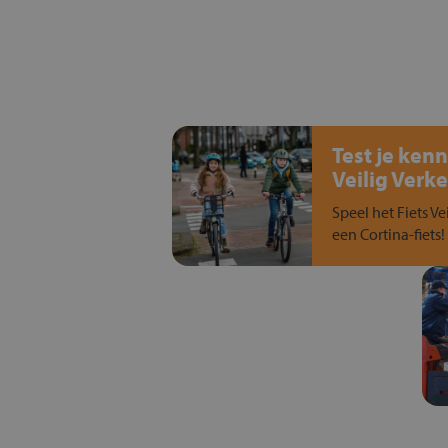
Test je kenn
Veilig Verke
Speel het Fiets Ve
een Cortina-fiets!