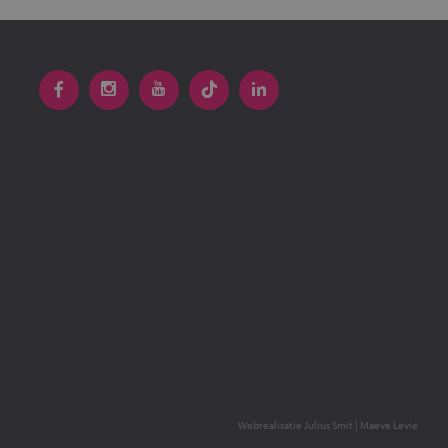
Webrealisatie
Julius Smit
|
Maeve Levie