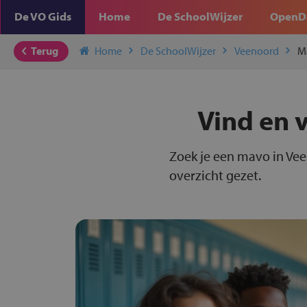
De VO Gids
Home
De SchoolWijzer
OpenD
Terug
Home
De SchoolWijzer
Veenoord
M
Vind en 
Zoek je een mavo in Vee
overzicht gezet.