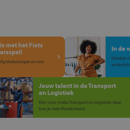
is met het Fiets
In de 
ersspel!
Ontdek vi
ilig Verkeersspel en win
winkelvlo
Jouw talent in de Transport
en Logistiek
Kies voor vmbo Transport en logistiek: daar
kun je mee thuiskomen!