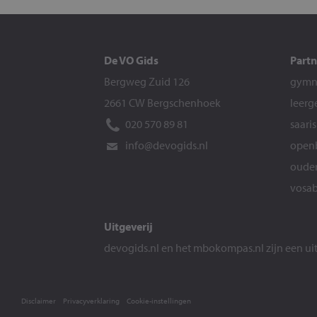
De VO Gids
Partn
Bergweg Zuid 126
gymna
2661 CW Bergschenhoek
leerg
020 570 89 81
saari
info@devogids.nl
openb
ouder
vosab
Uitgeverij
devogids.nl
en het
mbokompas.nl
zijn een u
Disclaimer
Privacyverklaring
Cookie-instellingen