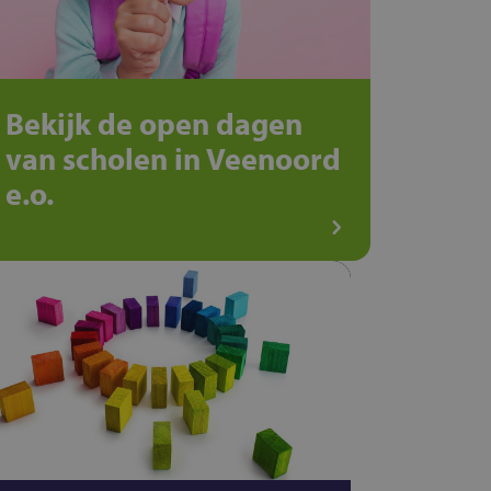
Bekijk de open dagen
van scholen in Veenoord
e.o.