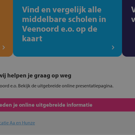
Vind en vergelijk alle
middelbare scholen in
Veenoord e.o. op de
kaart
, wij helpen je graag op weg
oord e.o. Bekijk de uitgebreide online presentatiepagina.
den je online uitgebreide informatie
catie Aa en Hunze