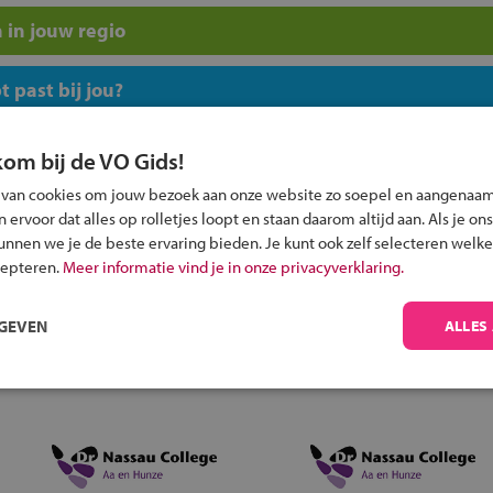
 in jouw regio
 past bij jou?
kom bij de VO Gids!
 van cookies om jouw bezoek aan onze website zo soepel en aangenaam
ervoor dat alles op rolletjes loopt en staan daarom altijd aan. Als je ons
kunnen we je de beste ervaring bieden. Je kunt ook zelf selecteren welke
Inschrijven?
cepteren.
Meer informatie vind je in onze privacyverklaring.
Alle informatie om je kind aan te melden bij
een middelbare school.
RGEVEN
ALLES