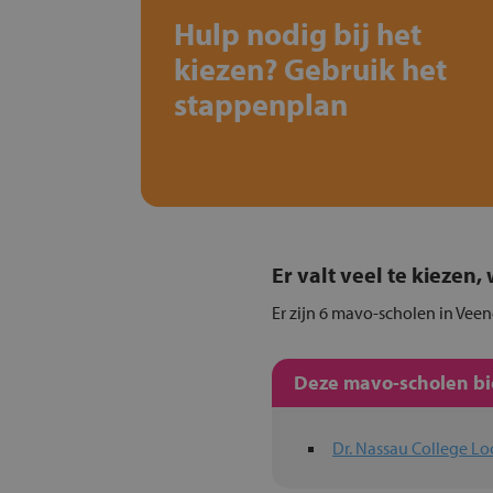
Hulp nodig bij het
kiezen? Gebruik het
stappenplan
Er valt veel te kiezen
Er zijn 6 mavo-scholen in Veen
Deze mavo-scholen bie
Dr. Nassau College Lo