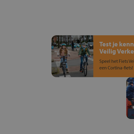
Test je kenn
Veilig Verke
Speel het Fiets Ve
een Cortina-fiets!