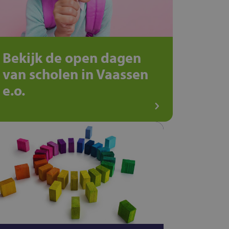
Bekijk de open dagen
van scholen in Vaassen
e.o.