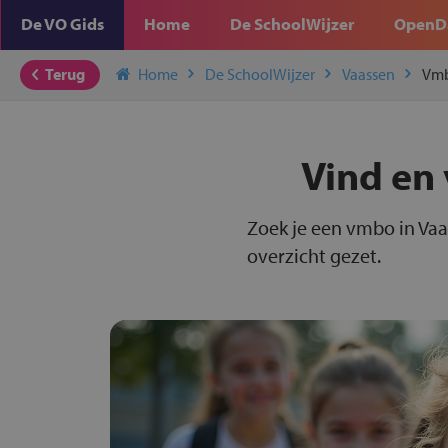
De VO Gids
Home
De SchoolWijzer
OpenD
Terug
Home
De SchoolWijzer
Vaassen
Vm
Vind en 
Zoek je een vmbo in Vaa
overzicht gezet.