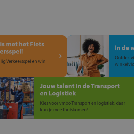
is met het Fiets
In de 
ersspel!
Ontdek vi
ilig Verkeersspel en win
winkelvlo
Jouw talent in de Transport
en Logistiek
Kies voor vmbo Transport en logistiek: daar
kun je mee thuiskomen!