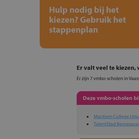
Hulp nodig bij het
kiezen? Gebruik het
stappenplan
Er valt veel te kiezen
Er zijn 7 vmbo-scholen in Vaas
Deze vmbo-scholen bie
Maritiem College IJm
TalentStad Beroepsco