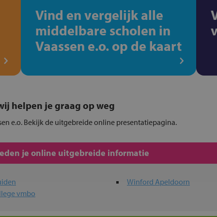
Vind en vergelijk alle
middelbare scholen in
Vaassen e.o. op de kaart
, wij helpen je graag op weg
sen e.o. Bekijk de uitgebreide online presentatiepagina.
den je online uitgebreide informatie
uiden
Winford Apeldoorn
llege vmbo