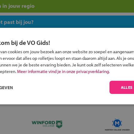
 in jouw regio
 past bij jou?
kom bij de VO Gids!
 van cookies om jouw bezoek aan onze website zo soepel en aangenaam
ervoor dat alles op rolletjes loopt en staan daarom altijd aan. Als je ons
Inschrijven?
kunnen we je de beste ervaring bieden. Je kunt ook zelf selecteren welke
cepteren.
Meer informatie vind je in onze privacyverklaring.
Alle informatie om je kind aan te melden bij
een middelbare school.
RGEVEN
ALLES