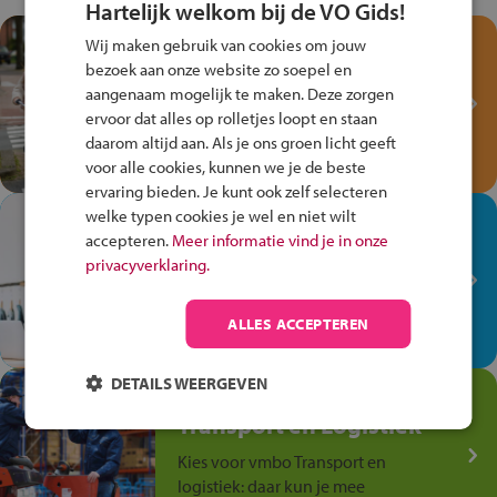
Hartelijk welkom bij de VO Gids!
Test je kennis met het
Wij maken gebruik van cookies om jouw
Fiets Veilig
bezoek aan onze website zo soepel en
aangenaam mogelijk te maken. Deze zorgen
Verkeersspel!
ervoor dat alles op rolletjes loopt en staan
Speel het Fiets Veilig Verkeersspel
daarom altijd aan. Als je ons groen licht geeft
en win een Cortina-fiets!
voor alle cookies, kunnen we je de beste
ervaring bieden. Je kunt ook zelf selecteren
welke typen cookies je wel en niet wilt
In de winkel ben je op je
accepteren.
Meer informatie vind je in onze
plek!
privacyverklaring.
Ontdek via het vmbo jouw talent
op de winkelvloer, waar elke dag
ALLES ACCEPTEREN
anders is!
DETAILS WEERGEVEN
Jouw talent in de
Transport en Logistiek
Kies voor vmbo Transport en
logistiek: daar kun je mee