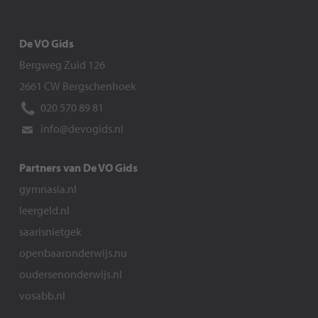
De VO Gids
Bergweg Zuid 126
2661 CW Bergschenhoek
020 570 89 81
info@devogids.nl
Partners van De VO Gids
gymnasia.nl
leergeld.nl
saarisnietgek
openbaaronderwijs.nu
oudersenonderwijs.nl
vosabb.nl