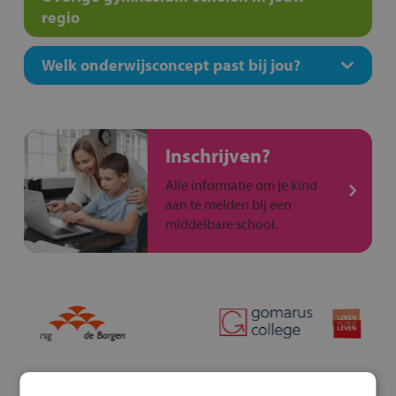
regio
Welk onderwijsconcept past bij jou?
Inschrijven?
Alle informatie om je kind
aan te melden bij een
middelbare school.