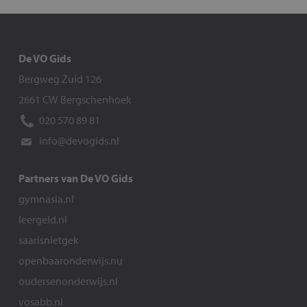
De VO Gids
Bergweg Zuid 126
2661 CW Bergschenhoek
020 570 89 81
info@devogids.nl
Partners van De VO Gids
gymnasia.nl
leergeld.nl
saarisnietgek
openbaaronderwijs.nu
oudersenonderwijs.nl
vosabb.nl