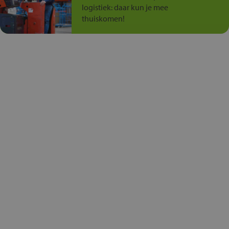
logistiek: daar kun je mee
thuiskomen!