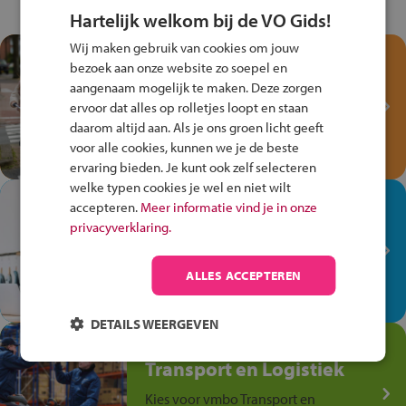
Hartelijk welkom bij de VO Gids!
Wij maken gebruik van cookies om jouw
Test je kennis met het
bezoek aan onze website zo soepel en
Fiets Veilig
aangenaam mogelijk te maken. Deze zorgen
Verkeersspel!
ervoor dat alles op rolletjes loopt en staan
daarom altijd aan. Als je ons groen licht geeft
Speel het Fiets Veilig Verkeersspel
voor alle cookies, kunnen we je de beste
en win een Cortina-fiets!
ervaring bieden. Je kunt ook zelf selecteren
welke typen cookies je wel en niet wilt
In de winkel ben je op je
accepteren.
Meer informatie vind je in onze
plek!
privacyverklaring.
Ontdek via het vmbo jouw talent
op de winkelvloer, waar elke dag
ALLES ACCEPTEREN
anders is!
DETAILS WEERGEVEN
Jouw talent in de
Transport en Logistiek
Kies voor vmbo Transport en