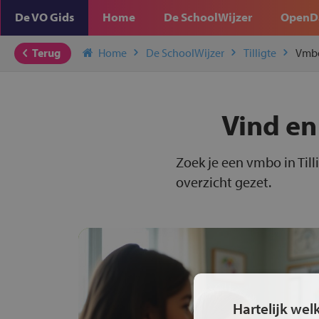
De VO Gids
Home
De SchoolWijzer
OpenD
Terug
Home
De SchoolWijzer
Tilligte
Vmb
Vind en
Zoek je een vmbo in Till
overzicht gezet.
Hartelijk wel