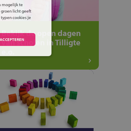
 mogelijk te
 groen licht geeft
 typen cookies je
Bekijk de open dagen
 ACCEPTEREN
van scholen in Tilligte
e.o.