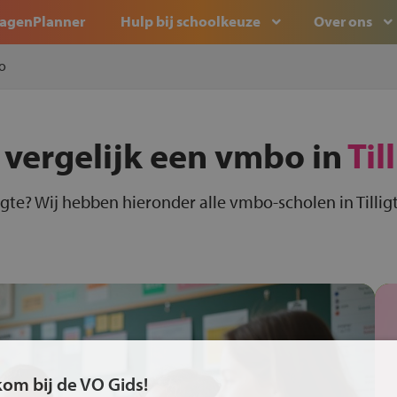
agenPlanner
Hulp bij schoolkeuze
Over ons
o
 vergelijk een vmbo in
Til
igte? Wij hebben hieronder alle vmbo-scholen in Tilligt
kom bij de VO Gids!