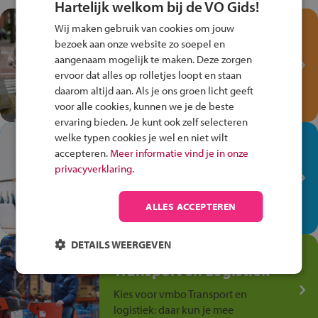
Hartelijk welkom bij de VO Gids!
Test je kennis met het
Wij maken gebruik van cookies om jouw
Fiets Veilig
bezoek aan onze website zo soepel en
Verkeersspel!
aangenaam mogelijk te maken. Deze zorgen
ervoor dat alles op rolletjes loopt en staan
Speel het Fiets Veilig Verkeersspel
daarom altijd aan. Als je ons groen licht geeft
en win een Cortina-fiets!
voor alle cookies, kunnen we je de beste
ervaring bieden. Je kunt ook zelf selecteren
welke typen cookies je wel en niet wilt
In de winkel ben je op je
accepteren.
Meer informatie vind je in onze
plek!
privacyverklaring.
Ontdek via het vmbo jouw talent
op de winkelvloer, waar elke dag
ALLES ACCEPTEREN
anders is!
DETAILS WEERGEVEN
Jouw talent in de
Transport en Logistiek
Kies voor vmbo Transport en
logistiek: daar kun je mee