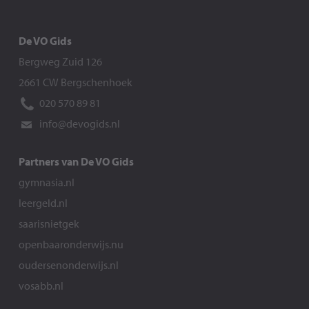
De VO Gids
Bergweg Zuid 126
2661 CW Bergschenhoek
020 570 89 81
info@devogids.nl
Partners van De VO Gids
gymnasia.nl
leergeld.nl
saarisnietgek
openbaaronderwijs.nu
oudersenonderwijs.nl
vosabb.nl