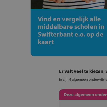
Vind en vergelijk alle
middelbare scholen in
Swifterbant e.o. op de
kaart
Er valt veel te kiezen
Er zijn 4 algemeen onderwijs-s
Deze algemeen onderwi