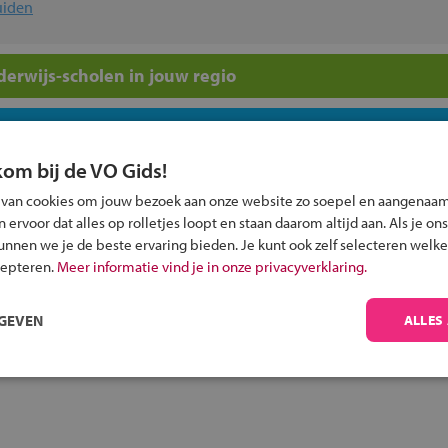
uiden
erwijs-scholen in jouw regio
ou?
kom bij de VO Gids!
 van cookies om jouw bezoek aan onze website zo soepel en aangenaam
ervoor dat alles op rolletjes loopt en staan daarom altijd aan. Als je ons
kunnen we je de beste ervaring bieden. Je kunt ook zelf selecteren welke
cepteren.
Meer informatie vind je in onze privacyverklaring.
Inschrijven?
Alle informatie om je kind aan te melden bij
RGEVEN
ALLES
een middelbare school.