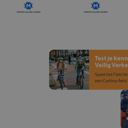
Test je kenn
Veilig Verke
Speel het Fiets Ve
een Cortina-fiets!