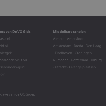
ers van De VO Gids
Middelbare scholen
sia.nl
Almere
-
Amersfoort
-
eld.nl
Amsterdam
-
Breda
-
Den Haag
snietgek
-
Eindhoven
-
Groningen
-
aaronderwijs.nu
Nijmegen
-
Rotterdam
-
Tilburg
senonderwijs.nl
-
Utrecht
-
Overige plaatsen
b.nl
itgave van de
OC Groep