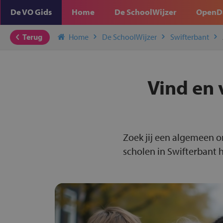
De VO Gids
Home
De SchoolWijzer
OpenD
Terug
Home
De SchoolWijzer
Swifterbant
Vind en 
Zoek jij een algemeen o
scholen in Swifterbant h