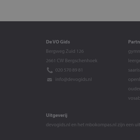
De VO Gids
Partn
Bergweg Zuid 126
gymna
2661 CW Bergschenhoek
leerg
020 570 89 81
saari
info@devogids.nl
openb
ouder
vosab
Uitgeverij
devogids.nl
en het
mbokompas.nl
zijn een u