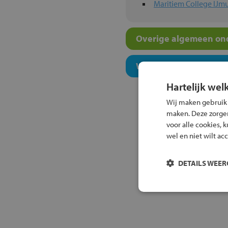
Maritiem College IJm
Overige algemeen ond
Welk niveau past bij j
Hartelijk wel
Wij maken gebruik
maken. Deze zorgen 
voor alle cookies, 
wel en niet wilt ac
DETAILS WEE