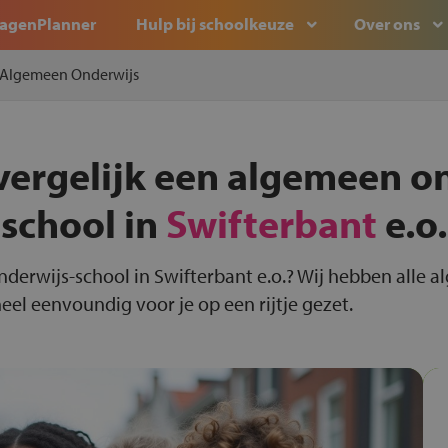
agenPlanner
Hulp bij schoolkeuze
Over ons
Algemeen Onderwijs
vergelijk een algemeen o
school in
Swifterbant
e.o.
nderwijs-school in Swifterbant e.o.? Wij hebben alle 
eel eenvoundig voor je op een rijtje gezet.