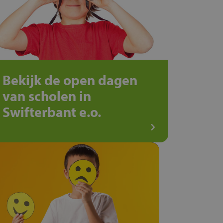
Bekijk de open dagen
van scholen in
Swifterbant e.o.