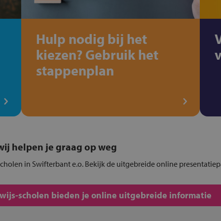
Hulp nodig bij het
kiezen? Gebruik het
stappenplan
, wij helpen je graag op weg
cholen in Swifterbant e.o. Bekijk de uitgebreide online presentatie
js-scholen bieden je online uitgebreide informatie