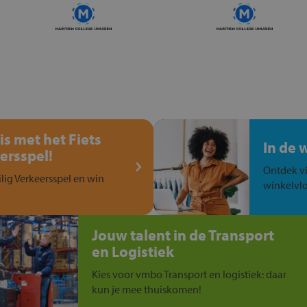
is met het Fiets
In de 
ersspel!
Ontdek vi
ilig Verkeersspel en win
winkelvlo
Jouw talent in de Transport
en Logistiek
Kies voor vmbo Transport en logistiek: daar
kun je mee thuiskomen!