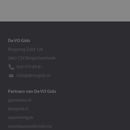
De VO Gids
Bergweg Zuid 126
2661 CW Bergschenhoek
020 570 89 81
info@devogids.nl
Partners van De VO Gids
gymnasia.nl
leergeld.nl
saarisnietgek
openbaaronderwijs.nu