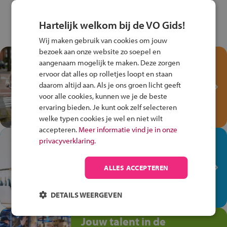
Hartelijk welkom bij de VO Gids!
Wij maken gebruik van cookies om jouw
bezoek aan onze website zo soepel en
Test je kennis met het
aangenaam mogelijk te maken. Deze zorgen
Fiets Veilig
ervoor dat alles op rolletjes loopt en staan
Verkeersspel!
daarom altijd aan. Als je ons groen licht geeft
voor alle cookies, kunnen we je de beste
Speel het Fiets Veilig Verkeersspel
ervaring bieden. Je kunt ook zelf selecteren
en win een Cortina-fiets!
welke typen cookies je wel en niet wilt
accepteren.
Meer informatie vind je in onze
In de winkel ben je op je
privacyverklaring.
plek!
ALLES ACCEPTEREN
Ontdek via het vmbo jouw talent
op de winkelvloer, waar elke dag
anders is!
DETAILS WEERGEVEN
Jouw talent in de