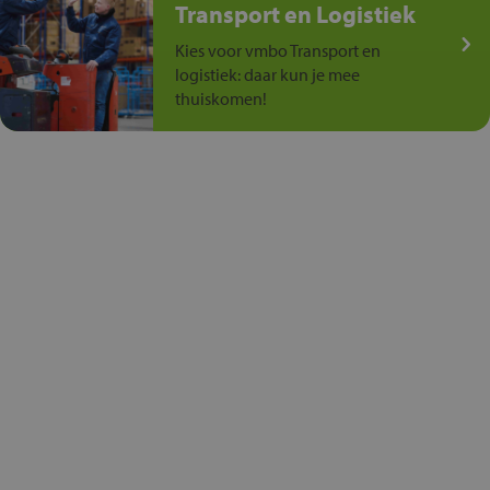
Transport en Logistiek
Kies voor vmbo Transport en
logistiek: daar kun je mee
thuiskomen!