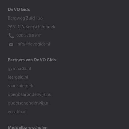
De VO Gids
Bergweg Zuid 126
2661 CW Bergschenhoek
020 570 89 81
info@devogids.nl
Partners van De VO Gids
gymnasia.nl
leergeld.nl
saarisnietgek
openbaaronderwijs.nu
oudersenonderwijs.nl
vosabb.nl
Middelbare scholen