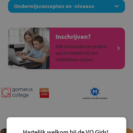
Onderwijsconcepten en -niveaus
Inschrijven?
Alle informatie om je kind
aan te melden bij een
middelbare school.
Hartelijk welkom bij de VO Gids!