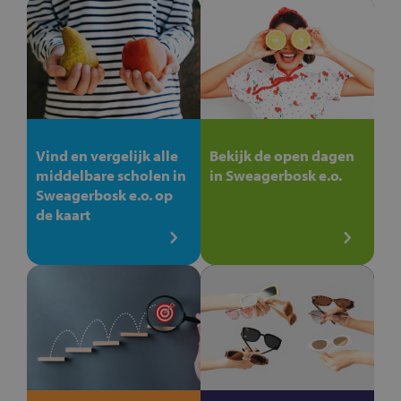
Vind en vergelijk alle
Bekijk de open dagen
middelbare scholen in
in Sweagerbosk e.o.
Sweagerbosk e.o. op
de kaart