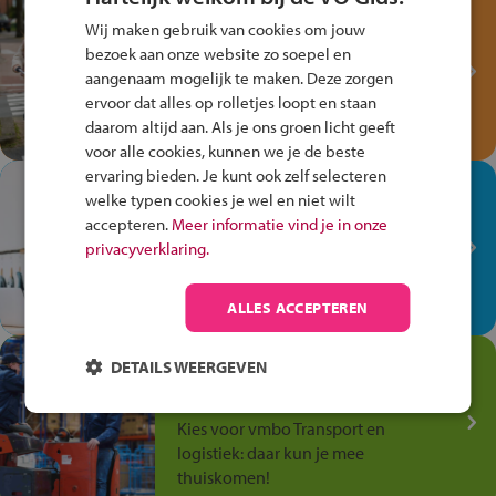
Test je kennis met het
Wij maken gebruik van cookies om jouw
Fiets Veilig
bezoek aan onze website zo soepel en
Verkeersspel!
aangenaam mogelijk te maken. Deze zorgen
ervoor dat alles op rolletjes loopt en staan
Speel het Fiets Veilig Verkeersspel
daarom altijd aan. Als je ons groen licht geeft
en win een Cortina-fiets!
voor alle cookies, kunnen we je de beste
ervaring bieden. Je kunt ook zelf selecteren
In de winkel ben je op je
welke typen cookies je wel en niet wilt
plek!
accepteren.
Meer informatie vind je in onze
privacyverklaring.
Ontdek via het vmbo jouw talent
op de winkelvloer, waar elke dag
anders is!
ALLES ACCEPTEREN
Jouw talent in de
DETAILS WEERGEVEN
Transport en Logistiek
Kies voor vmbo Transport en
logistiek: daar kun je mee
thuiskomen!