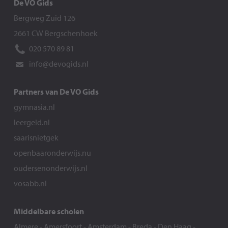
De VO Gids
Bergweg Zuid 126
2661 CW Bergschenhoek
020 570 89 81
info@devogids.nl
Partners van De VO Gids
gymnasia.nl
leergeld.nl
saarisnietgek
openbaaronderwijs.nu
oudersenonderwijs.nl
vosabb.nl
Middelbare scholen
Almere
-
Amersfoort
-
Amsterdam
-
Breda
-
Den Haag
-