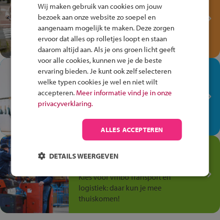
Fiets Veilig
Wij maken gebruik van cookies om jouw
Verkeersspel!
bezoek aan onze website zo soepel en
aangenaam mogelijk te maken. Deze zorgen
Speel het Fiets Veilig Verkeersspel
ervoor dat alles op rolletjes loopt en staan
en win een Cortina-fiets!
daarom altijd aan. Als je ons groen licht geeft
voor alle cookies, kunnen we je de beste
In de winkel ben je op je
ervaring bieden. Je kunt ook zelf selecteren
plek!
welke typen cookies je wel en niet wilt
accepteren.
Meer informatie vind je in onze
Ontdek via het vmbo jouw talent
privacyverklaring.
op de winkelvloer, waar elke dag
anders is!
ALLES ACCEPTEREN
Jouw talent in de
DETAILS WEERGEVEN
Transport en Logistiek
Kies voor vmbo Transport en
logistiek: daar kun je mee
thuiskomen!