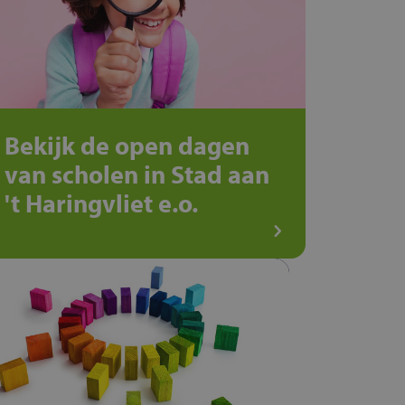
Bekijk de open dagen
van scholen in Stad aan
't Haringvliet e.o.