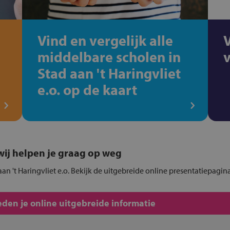
Vind en vergelijk alle
middelbare scholen in
Stad aan 't Haringvliet
e.o. op de kaart
, wij helpen je graag op weg
aan 't Haringvliet e.o. Bekijk de uitgebreide online presentatiepagina
den je online uitgebreide informatie