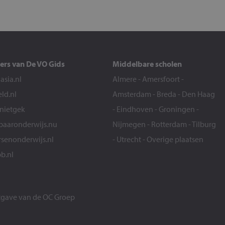
ers van De VO Gids
Middelbare scholen
sia.nl
Almere
-
Amersfoort
-
eld.nl
Amsterdam
-
Breda
-
Den Haag
snietgek
-
Eindhoven
-
Groningen
-
aaronderwijs.nu
Nijmegen
-
Rotterdam
-
Tilburg
senonderwijs.nl
-
Utrecht
-
Overige plaatsen
b.nl
itgave van de
OC Groep