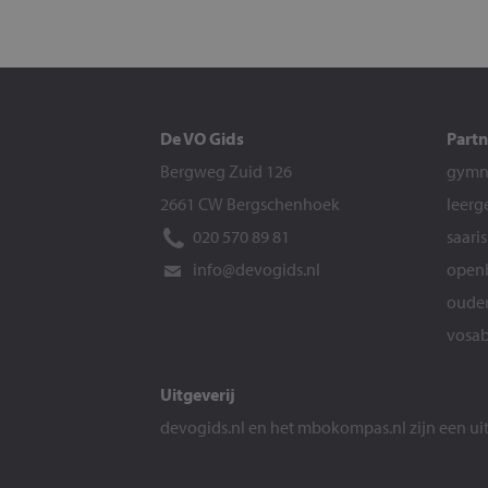
De VO Gids
Partn
Bergweg Zuid 126
gymna
2661 CW Bergschenhoek
leerg
020 570 89 81
saari
info@devogids.nl
openb
ouder
vosab
Uitgeverij
devogids.nl
en het
mbokompas.nl
zijn een u