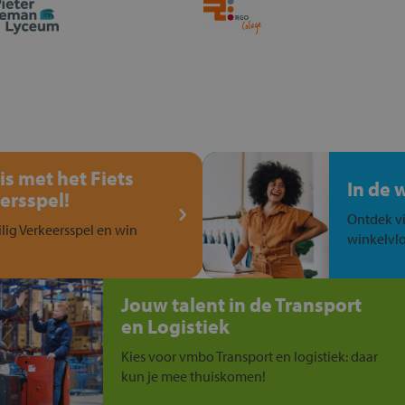
is met het Fiets
In de 
ersspel!
Ontdek vi
ilig Verkeersspel en win
winkelvlo
Jouw talent in de Transport
en Logistiek
Kies voor vmbo Transport en logistiek: daar
kun je mee thuiskomen!