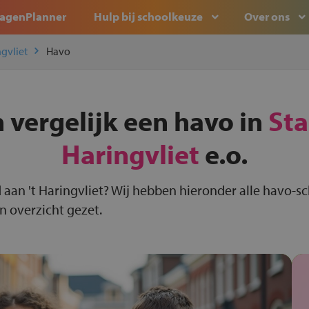
agenPlanner
Hulp bij schoolkeuze
Over ons
ngvliet
Havo
 vergelijk een havo in
Sta
Haringvliet
e.o.
 aan 't Haringvliet? Wij hebben hieronder alle havo-sc
en overzicht gezet.