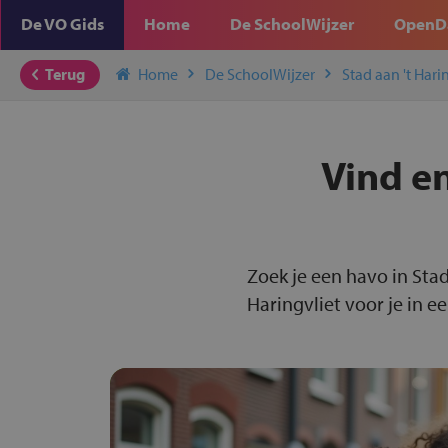
De VO Gids
Home
De SchoolWijzer
OpenD
Terug
Home
De SchoolWijzer
Stad aan 't Hari
Vind en
Zoek je een havo in Stad
Haringvliet voor je in e