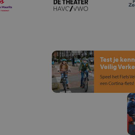
Test je kenn
Veilig Verke
Speel het Fiets Ve
een Cortina-fiets!