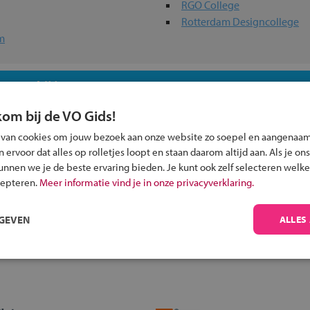
RGO College
Rotterdam Designcollege
m
 past bij jou?
kom bij de VO Gids!
 van cookies om jouw bezoek aan onze website zo soepel en aangenaam
ervoor dat alles op rolletjes loopt en staan daarom altijd aan. Als je ons
kunnen we je de beste ervaring bieden. Je kunt ook zelf selecteren welke
Inschrijven?
cepteren.
Meer informatie vind je in onze privacyverklaring.
Alle informatie om je kind aan te melden bij
RGEVEN
ALLES
een middelbare school.