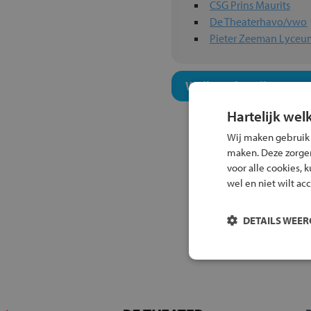
CSG Prins Maurits
De Theaterhavo/vwo
Pieter Zeeman Lyceu
Welk onderwijsconcept
Hartelijk wel
Wij maken gebruik
maken. Deze zorgen 
voor alle cookies, 
wel en niet wilt ac
DETAILS WEE