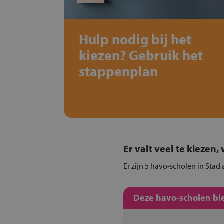
Hulp nodig bij het
kiezen? Gebruik het
stappenplan
Er valt veel te kiezen
Er zijn 5 havo-scholen in Stad 
Deze havo-scholen bie