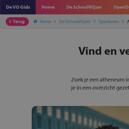
De VO Gids
Home
De SchoolWijzer
OpenD
Terug
Home
De SchoolWijzer
Spankeren
Vind en v
Zoek je een atheneum i
je in een overzicht gezet