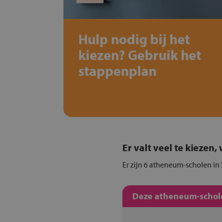
Hulp nodig bij het
kiezen? Gebruik het
stappenplan
Er valt veel te kiezen
Er zijn 6 atheneum-scholen in 
Deze atheneum-schole