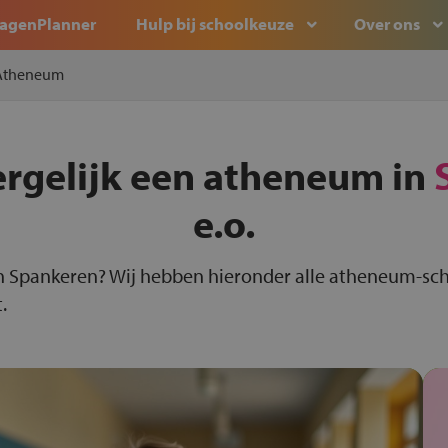
agenPlanner
Hulp bij schoolkeuze
Over ons
Atheneum
ergelijk een atheneum in
e.o.
n Spankeren? Wij hebben hieronder alle atheneum-sch
.