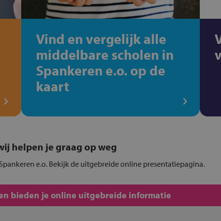
Vind en vergelijk alle
middelbare scholen in
Spankeren e.o. op de
kaart
, wij helpen je graag op weg
Spankeren e.o. Bekijk de uitgebreide online presentatiepagina.
n bieden je online uitgebreide informatie