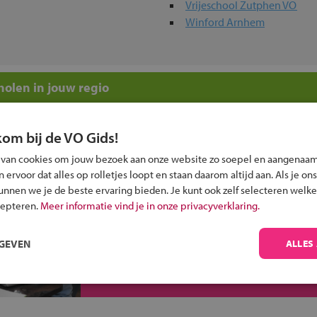
Vrijeschool Zutphen VO
Winford Arnhem
olen in jouw regio
 past bij jou?
kom bij de VO Gids!
 van cookies om jouw bezoek aan onze website zo soepel en aangenaam
ervoor dat alles op rolletjes loopt en staan daarom altijd aan. Als je ons
kunnen we je de beste ervaring bieden. Je kunt ook zelf selecteren welke
cepteren.
Meer informatie vind je in onze privacyverklaring.
Inschrijven?
RGEVEN
ALLES
Alle informatie om je kind aan te melden bij
een middelbare school.