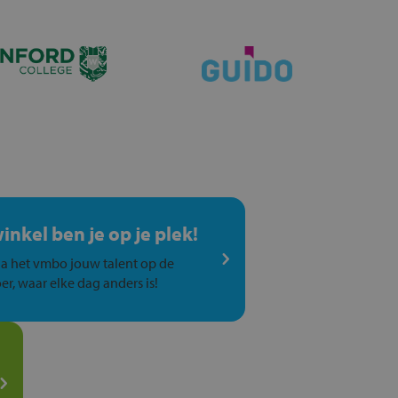
winkel ben je op je plek!
a het vmbo jouw talent op de
er, waar elke dag anders is!