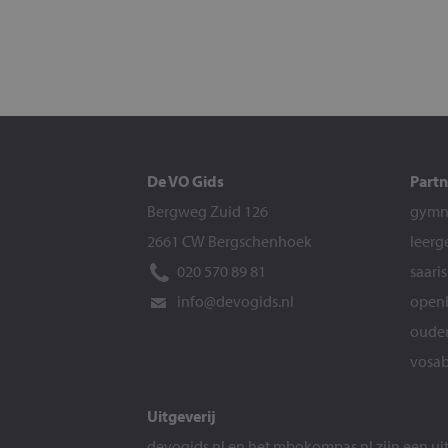
De VO Gids
Partn
Bergweg Zuid 126
gymna
2661 CW Bergschenhoek
leerg
020 570 89 81
saari
info@devogids.nl
openb
ouder
vosab
Uitgeverij
devogids.nl
en het
mbokompas.nl
zijn een u