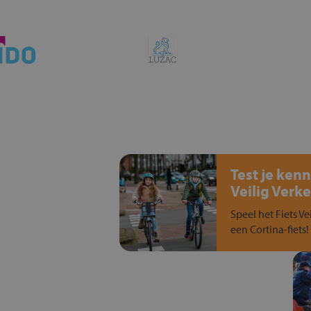
Test je kenn
Veilig Verke
Speel het Fiets Ve
een Cortina-fiets!