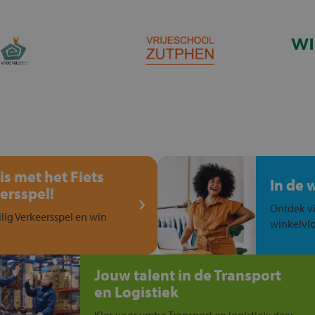
is met het Fiets
In de 
ersspel!
Ontdek vi
ilig Verkeersspel en win
winkelvlo
Jouw talent in de Transport
en Logistiek