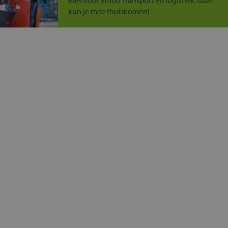
Kies voor vmbo Transport en logistiek: daar
kun je mee thuiskomen!