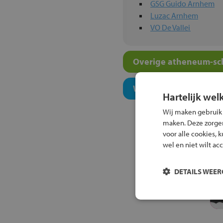
GSG Guido Arnhem
Luzac Arnhem
VO De Vallei
Overige atheneum-sch
Welk onderwijsconcept
Hartelijk wel
Wij maken gebruik
maken. Deze zorgen 
voor alle cookies, 
wel en niet wilt ac
DETAILS WEE