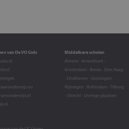
ers van De VO Gids
Middelbare scholen
sia.nl
Almere
-
Amersfoort
-
eld.nl
Amsterdam
-
Breda
-
Den Haag
snietgek
-
Eindhoven
-
Groningen
-
aaronderwijs.nu
Nijmegen
-
Rotterdam
-
Tilburg
senonderwijs.nl
-
Utrecht
-
Overige plaatsen
b.nl
itgave van de
OC Groep