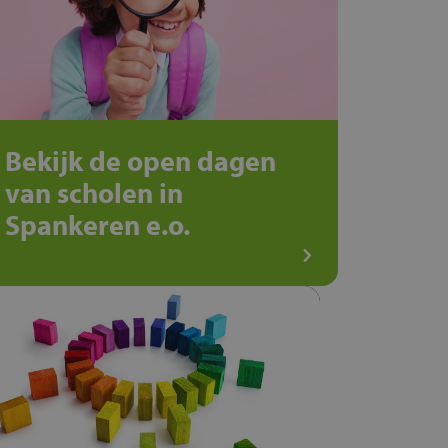
Bekijk de open dagen
van scholen in
Spankeren e.o.