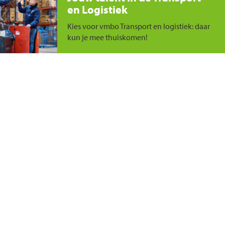
en Logistiek
Kies voor vmbo Transport en logistiek: daar
kun je mee thuiskomen!