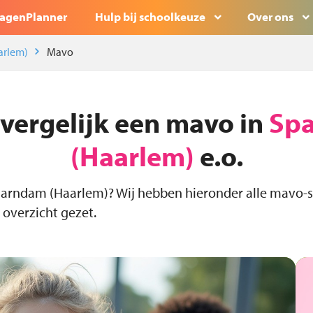
agenPlanner
Hulp bij schoolkeuze
Over ons
arlem)
Mavo
 vergelijk een mavo in
Sp
(Haarlem)
e.o.
aarndam (Haarlem)? Wij hebben hieronder alle mavo-
 overzicht gezet.