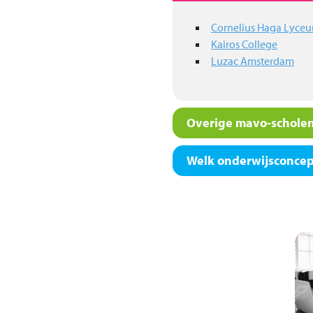
Cornelius Haga Lyce
Kairos College
Luzac Amsterdam
Overige mavo-scholen
Welk onderwijsconcept