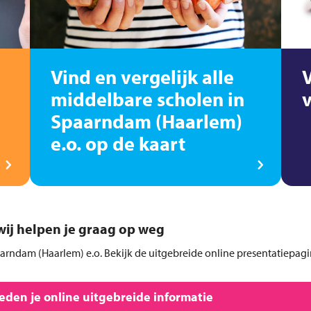
Vind en vergelijk alle
middelbare scholen in
Spaarndam (Haarlem)
e.o. op de kaart
, wij helpen je graag op weg
aarndam (Haarlem) e.o. Bekijk de uitgebreide online presentatiepagi
den je online uitgebreide informatie