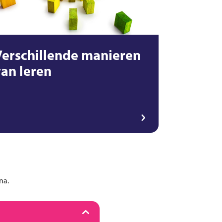
Verschillende manieren
van leren
na.