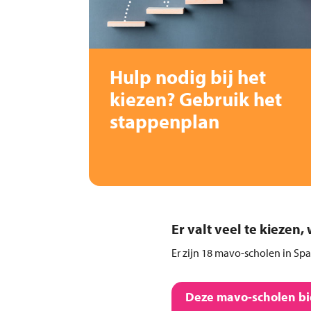
Hulp nodig bij het
kiezen? Gebruik het
stappenplan
Er valt veel te kiezen
Er zijn 18 mavo-scholen in Sp
Deze mavo-scholen bie