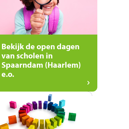
Bekijk de open dagen
van scholen in
Spaarndam (Haarlem)
e.o.