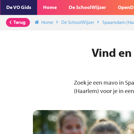
De VO Gids
Home
De SchoolWijzer
OpenD
Terug
Home
De SchoolWijzer
Spaarndam (Ha
Vind en
Zoek je een mavo in Sp
(Haarlem) voor je in een