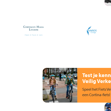
Test je kenn
Veilig Verke
Speel het Fiets Ve
een Cortina-fiets!