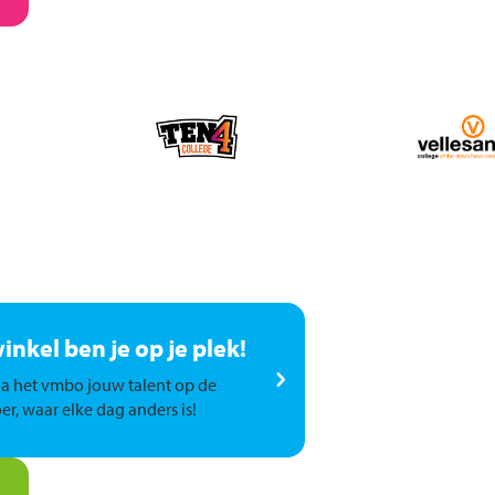
winkel ben je op je plek!
a het vmbo jouw talent op de
er, waar elke dag anders is!