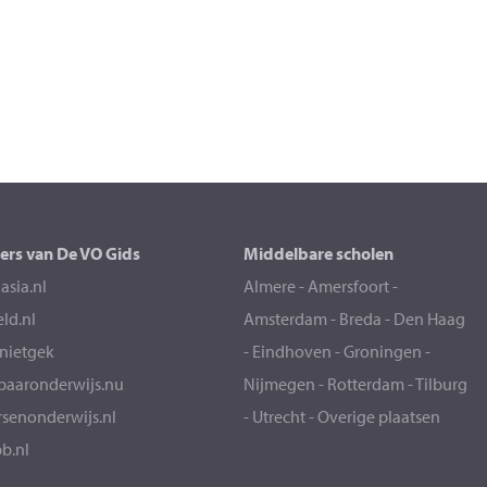
ers van De VO Gids
Middelbare scholen
sia.nl
Almere
-
Amersfoort
-
eld.nl
Amsterdam
-
Breda
-
Den Haag
snietgek
-
Eindhoven
-
Groningen
-
aaronderwijs.nu
Nijmegen
-
Rotterdam
-
Tilburg
senonderwijs.nl
-
Utrecht
-
Overige plaatsen
b.nl