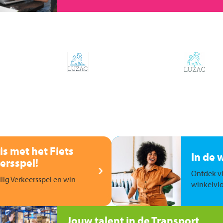
is met het Fiets
In de 
ersspel!
Ontdek vi
ilig Verkeersspel en win
winkelvlo
Jouw talent in de Transport