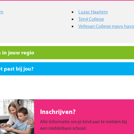
um
Luzac Haarlem
Ten4 College
Vellesan College mavo hav
 in jouw regio
 past bij jou?
Inschrijven?
Alle informatie om je kind aan te melden bij
een middelbare school.