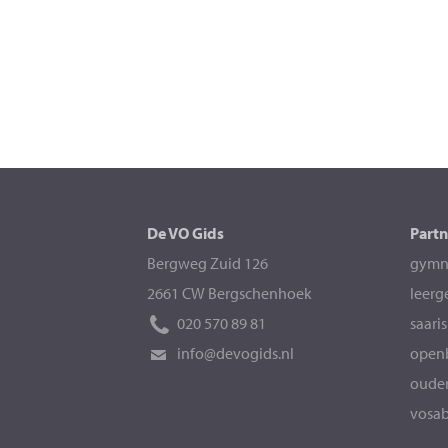
De VO Gids
Partn
Bergweg Zuid 126
gymna
2661 CW Bergschenhoek
leerg
020 570 89 81
saari
info@devogids.nl
openb
ouder
vosab