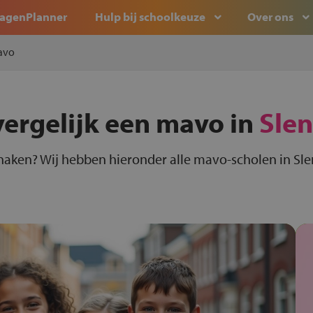
agenPlanner
Hulp bij schoolkeuze
Over ons
avo
vergelijk een mavo in
Sle
naken? Wij hebben hieronder alle mavo-scholen in Sle