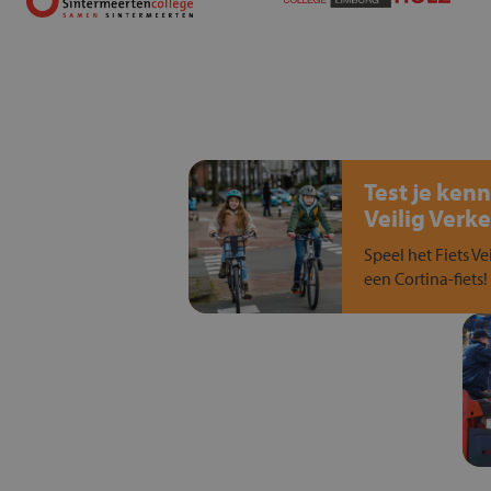
Test je kenn
Veilig Verke
Speel het Fiets Ve
een Cortina-fiets!