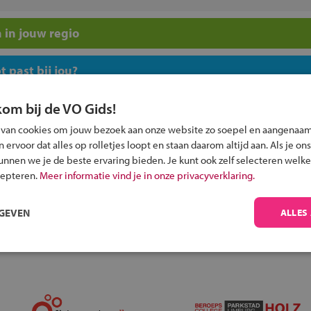
 in jouw regio
 past bij jou?
kom bij de VO Gids!
 van cookies om jouw bezoek aan onze website zo soepel en aangenaam
ervoor dat alles op rolletjes loopt en staan daarom altijd aan. Als je ons
kunnen we je de beste ervaring bieden. Je kunt ook zelf selecteren welke
Inschrijven?
cepteren.
Meer informatie vind je in onze privacyverklaring.
Alle informatie om je kind aan te melden bij
een middelbare school.
RGEVEN
ALLES