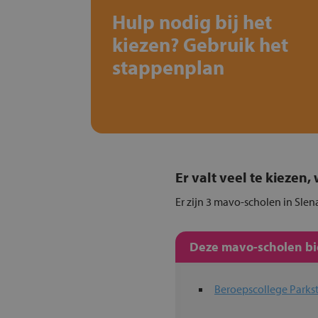
Hulp nodig bij het
kiezen? Gebruik het
stappenplan
Er valt veel te kiezen
Er zijn 3 mavo-scholen in Slen
Deze mavo-scholen bie
Beroepscollege Parkst