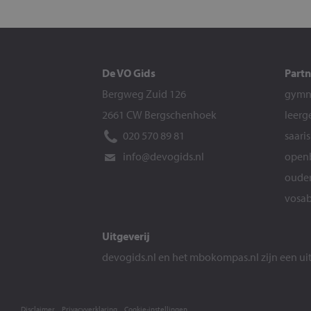
De VO Gids
Partn
Bergweg Zuid 126
gymna
2661 CW Bergschenhoek
leerg
020 570 89 81
saari
info@devogids.nl
openb
ouder
vosab
Uitgeverij
devogids.nl
en het
mbokompas.nl
zijn een u
Disclaimer
Privacyverklaring
Cookie-instellingen