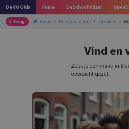
De VO Gids
Home
De SchoolWijzer
OpenD
Terug
Home
De SchoolWijzer
Slenaken
M
Vind en 
Zoek je een mavo in Sle
overzicht gezet.