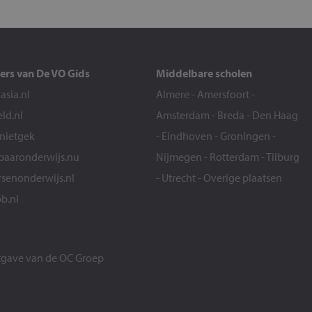
ers van De VO Gids
Middelbare scholen
sia.nl
Almere
-
Amersfoort
-
eld.nl
Amsterdam
-
Breda
-
Den Haag
snietgek
-
Eindhoven
-
Groningen
-
aaronderwijs.nu
Nijmegen
-
Rotterdam
-
Tilburg
senonderwijs.nl
-
Utrecht
-
Overige plaatsen
b.nl
itgave van de
OC Groep