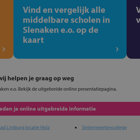
Vind en vergelijk alle
middelbare scholen in
Slenaken e.o. op de
kaart
, wij helpen je graag op weg
aken e.o. Bekijk de uitgebreide online presentatiepagina.
den je online uitgebreide informatie
ad Limburg locatie Holz
Sintermeertencollege