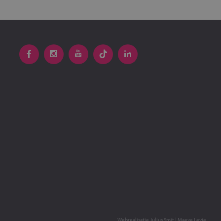
Webrealisatie
Julius Smit
|
Maeve Levie