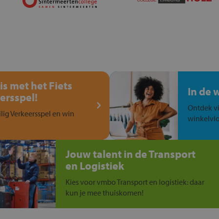
is met het Fiets
In de 
ersspel!
Ontdek vi
ilig Verkeersspel en win
winkelvlo
Jouw talent in de Transport
en Logistiek
Kies voor vmbo Transport en logistiek: daar
kun je mee thuiskomen!