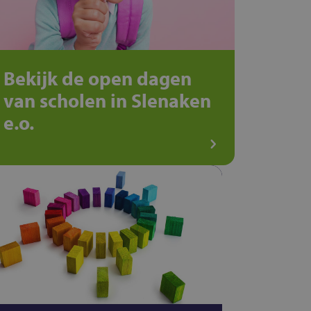
Bekijk de open dagen
van scholen in Slenaken
e.o.