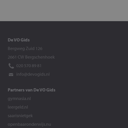
De VO Gids
Bergweg Zuid 126
2661 CW Bergschenhoek
020 570 89 81
info@devogids.nl
Partners van De VO Gids
gymnasia.nl
leergeld.nl
saarisnietgek
openbaaronderwijs.nu