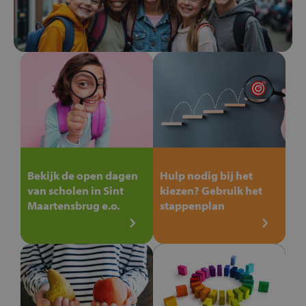
Bekijk de open dagen
Hulp nodig bij het
van scholen in Sint
kiezen? Gebruik het
Maartensbrug e.o.
stappenplan