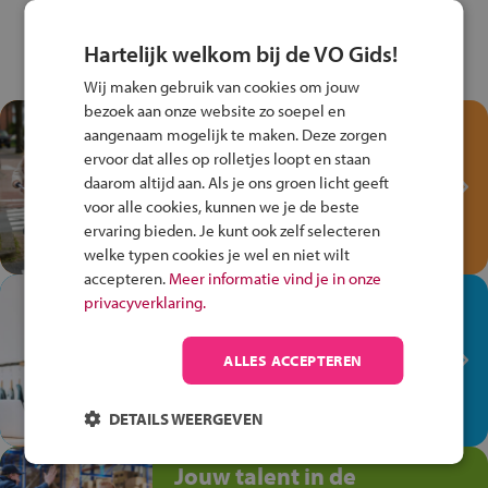
Hartelijk welkom bij de VO Gids!
Wij maken gebruik van cookies om jouw
bezoek aan onze website zo soepel en
Test je kennis met het
aangenaam mogelijk te maken. Deze zorgen
Fiets Veilig
ervoor dat alles op rolletjes loopt en staan
Verkeersspel!
daarom altijd aan. Als je ons groen licht geeft
voor alle cookies, kunnen we je de beste
Speel het Fiets Veilig Verkeersspel
ervaring bieden. Je kunt ook zelf selecteren
en win een Cortina-fiets!
welke typen cookies je wel en niet wilt
accepteren.
Meer informatie vind je in onze
In de winkel ben je op je
privacyverklaring.
plek!
ALLES ACCEPTEREN
Ontdek via het vmbo jouw talent
op de winkelvloer, waar elke dag
anders is!
DETAILS WEERGEVEN
Jouw talent in de