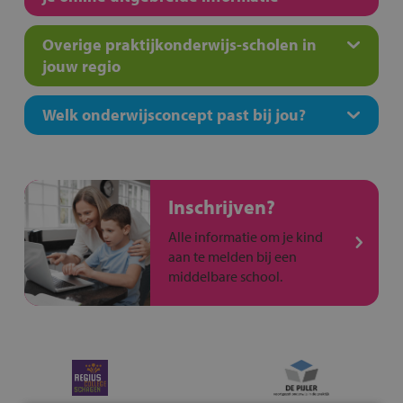
Overige praktijkonderwijs-scholen in
jouw regio
Welk onderwijsconcept past bij jou?
Inschrijven?
Alle informatie om je kind
aan te melden bij een
middelbare school.