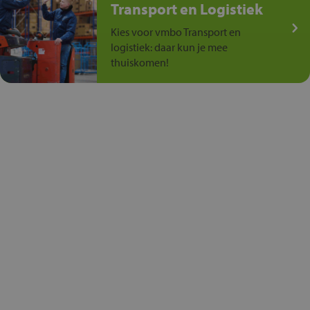
Transport en Logistiek
Kies voor vmbo Transport en
logistiek: daar kun je mee
thuiskomen!