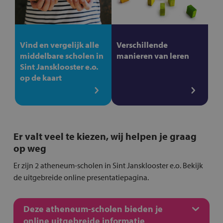
Vind en vergelijk alle
Verschillende
middelbare scholen in
manieren van leren
Sint Jansklooster e.o.
op de kaart
Er valt veel te kiezen, wij helpen je graag
op weg
Er zijn 2 atheneum-scholen in Sint Jansklooster e.o. Bekijk
de uitgebreide online presentatiepagina.
Deze atheneum-scholen bieden je
online uitgebreide informatie