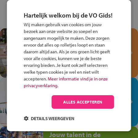
Hartelijk welkom bij de VO Gids!
Wij maken gebruik van cookies om jouw
bezoek aan onze website zo soepel en
Test je kennis met het
aangenaam mogelijk te maken. Deze zorgen
Fiets Veilig
ervoor dat alles op rolletjes loopt en staan
Verkeersspel!
daarom altijd aan. Als je ons groen licht geeft
voor alle cookies, kunnen we je de beste
Speel het Fiets Veilig Verkeersspel
ervaring bieden. Je kunt ook zelf selecteren
en win een Cortina-fiets!
welke typen cookies je wel en niet wilt
accepteren.
Meer informatie vind je in onze
In de winkel ben je op je
privacyverklaring.
plek!
ALLES ACCEPTEREN
Ontdek via het vmbo jouw talent
op de winkelvloer, waar elke dag
anders is!
DETAILS WEERGEVEN
Jouw talent in de