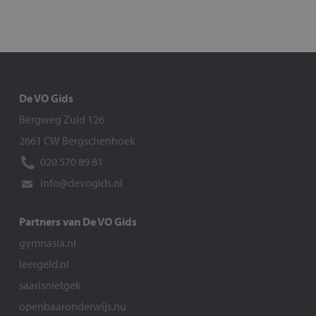
De VO Gids
Bergweg Zuid 126
2661 CW Bergschenhoek
020 570 89 81
info@devogids.nl
Partners van De VO Gids
gymnasia.nl
leergeld.nl
saarisnietgek
openbaaronderwijs.nu