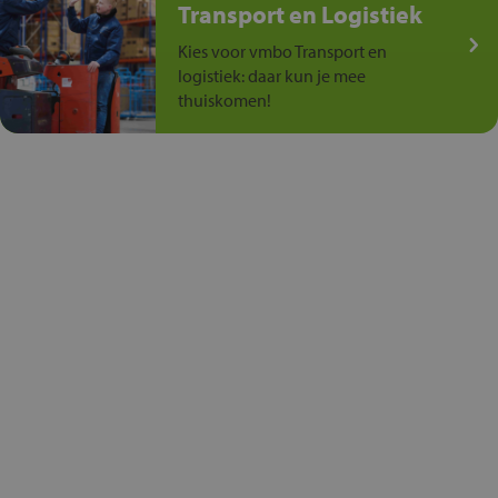
Transport en Logistiek
Kies voor vmbo Transport en
logistiek: daar kun je mee
thuiskomen!