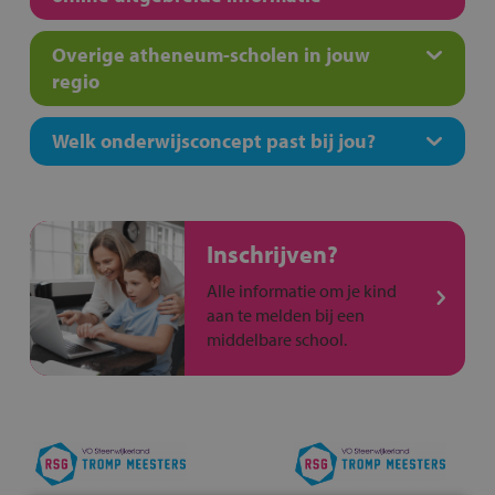
Overige atheneum-scholen in jouw
regio
Welk onderwijsconcept past bij jou?
Inschrijven?
Alle informatie om je kind
aan te melden bij een
middelbare school.