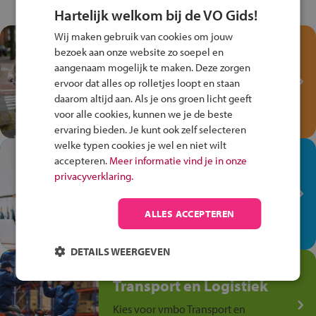
Hartelijk welkom bij de VO Gids!
Wij maken gebruik van cookies om jouw
Test je kennis met het
bezoek aan onze website zo soepel en
Fiets Veilig
aangenaam mogelijk te maken. Deze zorgen
Verkeersspel!
ervoor dat alles op rolletjes loopt en staan
daarom altijd aan. Als je ons groen licht geeft
Speel het Fiets Veilig Verkeersspel
voor alle cookies, kunnen we je de beste
en win een Cortina-fiets!
ervaring bieden. Je kunt ook zelf selecteren
welke typen cookies je wel en niet wilt
In de winkel ben je op je
accepteren.
Meer informatie vind je in onze
plek!
privacyverklaring.
Ontdek via het vmbo jouw talent
op de winkelvloer, waar elke dag
ALLES ACCEPTEREN
anders is!
DETAILS WEERGEVEN
Jouw talent in de
Transport en Logistiek
Kies voor vmbo Transport en