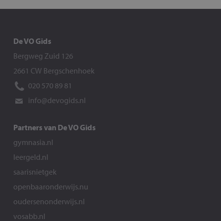
De VO Gids
Bergweg Zuid 126
2661 CW Bergschenhoek
020 570 89 81
info@devogids.nl
Partners van De VO Gids
gymnasia.nl
leergeld.nl
saarisnietgek
openbaaronderwijs.nu
oudersenonderwijs.nl
vosabb.nl