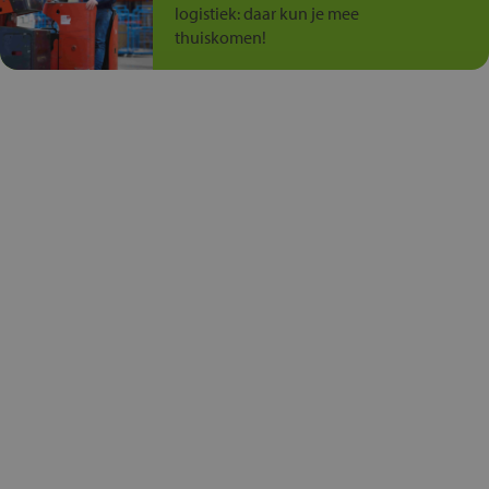
logistiek: daar kun je mee
thuiskomen!