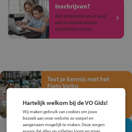
Inschrijven?
Alle informatie om je kind
aan te melden bij een
middelbare school.
Test je kennis met het
Fiets Veilig
Verkeersspel!
Hartelijk welkom bij de VO Gids!
Speel het Fiets Veilig Verkeersspel
en win een Cortina-fiets!
Wij maken gebruik van cookies om jouw
bezoek aan onze website zo soepel en
aangenaam mogelijk te maken. Deze zorgen
In de winkel ben je op je
ervoor dat alles op rolletjes loopt en staan