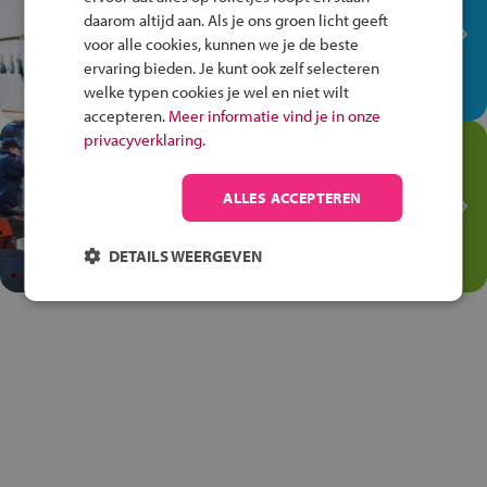
plek!
daarom altijd aan. Als je ons groen licht geeft
Ontdek via het vmbo jouw talent
voor alle cookies, kunnen we je de beste
op de winkelvloer, waar elke dag
ervaring bieden. Je kunt ook zelf selecteren
anders is!
welke typen cookies je wel en niet wilt
accepteren.
Meer informatie vind je in onze
privacyverklaring.
Jouw talent in de
Transport en Logistiek
ALLES ACCEPTEREN
Kies voor vmbo Transport en
logistiek: daar kun je mee
DETAILS WEERGEVEN
thuiskomen!