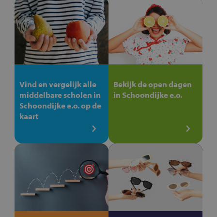
Vind en vergelijk alle
Bekijk de open dagen
middelbare scholen in
in Schoondijke e.o.
Schoondijke e.o. op de
kaart