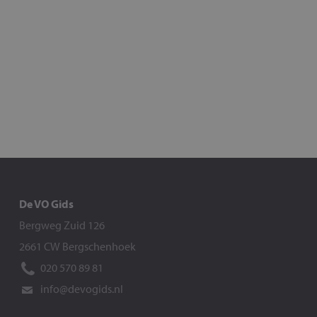
De VO Gids
Bergweg Zuid 126
2661 CW Bergschenhoek
020 570 89 81
info@devogids.nl