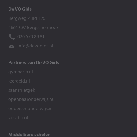
De VO Gids
Bergweg Zuid 126
2661 CW Bergschenhoek
020 570 89 81
info@devogids.nl
Partners van De VO Gids
gymnasia.nl
leergeld.nl
saarisnietgek
openbaaronderwijs.nu
oudersenonderwijs.nl
vosabb.nl
Middelbare scholen