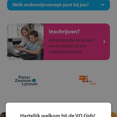
Welk onderwijsconcept past bij jou?
Inschrijven?
Alle informatie om je kind
aan te melden bij een
middelbare school.
Hartelijk welkom bij de VO Gids!