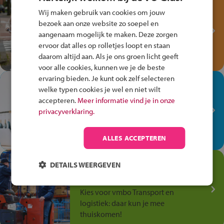
Test je kennis met het
Wij maken gebruik van cookies om jouw
Fiets Veilig
bezoek aan onze website zo soepel en
Verkeersspel!
aangenaam mogelijk te maken. Deze zorgen
Speel het Fiets Veilig Verkeersspel
ervoor dat alles op rolletjes loopt en staan
en win een Cortina-fiets!
daarom altijd aan. Als je ons groen licht geeft
voor alle cookies, kunnen we je de beste
ervaring bieden. Je kunt ook zelf selecteren
In de winkel ben je op je
welke typen cookies je wel en niet wilt
plek!
accepteren.
Meer informatie vind je in onze
privacyverklaring.
Ontdek via het vmbo jouw talent
op de winkelvloer, waar elke dag
anders is!
ALLES ACCEPTEREN
Jouw talent in de
DETAILS WEERGEVEN
Transport en Logistiek
Kies voor vmbo Transport en
logistiek: daar kun je mee
thuiskomen!