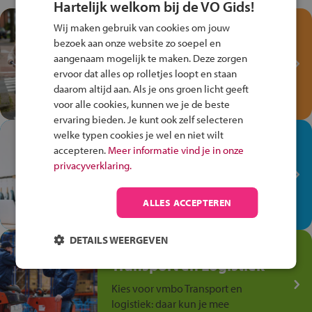
Hartelijk welkom bij de VO Gids!
Test je kennis met het
Wij maken gebruik van cookies om jouw
Fiets Veilig
bezoek aan onze website zo soepel en
Verkeersspel!
aangenaam mogelijk te maken. Deze zorgen
ervoor dat alles op rolletjes loopt en staan
Speel het Fiets Veilig Verkeersspel
daarom altijd aan. Als je ons groen licht geeft
en win een Cortina-fiets!
voor alle cookies, kunnen we je de beste
ervaring bieden. Je kunt ook zelf selecteren
welke typen cookies je wel en niet wilt
In de winkel ben je op je
accepteren.
Meer informatie vind je in onze
plek!
privacyverklaring.
Ontdek via het vmbo jouw talent
op de winkelvloer, waar elke dag
ALLES ACCEPTEREN
anders is!
DETAILS WEERGEVEN
Jouw talent in de
Transport en Logistiek
Kies voor vmbo Transport en
logistiek: daar kun je mee