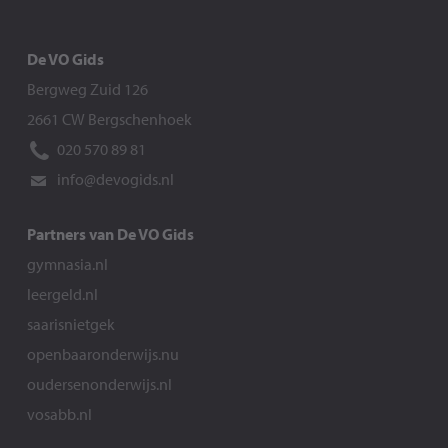
De VO Gids
Bergweg Zuid 126
2661 CW Bergschenhoek
020 570 89 81
info@devogids.nl
Partners van De VO Gids
gymnasia.nl
leergeld.nl
saarisnietgek
openbaaronderwijs.nu
oudersenonderwijs.nl
vosabb.nl