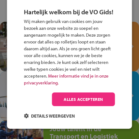
Hartelijk welkom bij de VO Gids!
Wij maken gebruik van cookies om jouw
bezoek aan onze website zo soepel en
Test je kennis met het
aangenaam mogelijk te maken. Deze zorgen
Fiets Veilig
ervoor dat alles op rolletjes loopt en staan
Verkeersspel!
daarom altijd aan. Als je ons groen licht geeft
Speel het Fiets Veilig Verkeersspel
voor alle cookies, kunnen we je de beste
en win een Cortina-fiets!
ervaring bieden. Je kunt ook zelf selecteren
welke typen cookies je wel en niet wilt
accepteren.
Meer informatie vind je in onze
In de winkel ben je op je
privacyverklaring.
plek!
Ontdek via het vmbo jouw talent
ALLES ACCEPTEREN
op de winkelvloer, waar elke dag
anders is!
DETAILS WEERGEVEN
Jouw talent in de
Transport en Logistiek