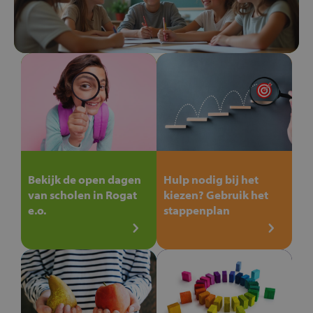
Bekijk de open dagen
Hulp nodig bij het
van scholen in Rogat
kiezen? Gebruik het
e.o.
stappenplan