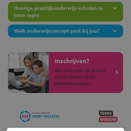
Overige praktijkonderwijs-scholen in
jouw regio
Welk onderwijsconcept past bij jou?
Inschrijven?
Alle informatie om je kind
aan te melden bij een
middelbare school.