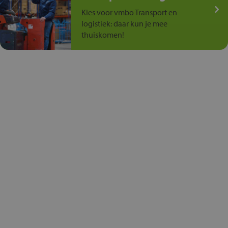
Kies voor vmbo Transport en
logistiek: daar kun je mee
thuiskomen!