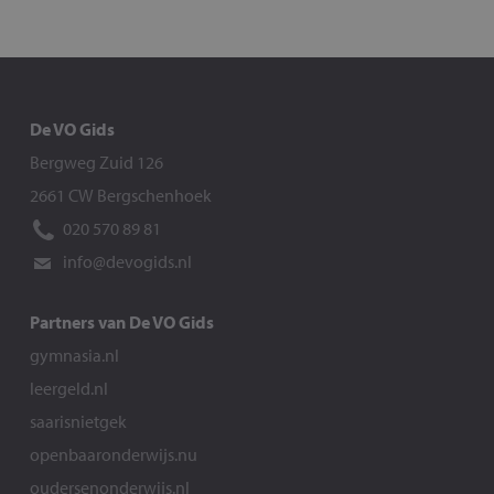
De VO Gids
Bergweg Zuid 126
2661 CW Bergschenhoek
020 570 89 81
info@devogids.nl
Partners van De VO Gids
gymnasia.nl
leergeld.nl
saarisnietgek
openbaaronderwijs.nu
oudersenonderwijs.nl