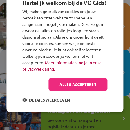
Hartelijk welkom bij de VO Gids!
Test je kennis met het
Wij maken gebruik van cookies om jouw
Fiets Veilig
bezoek aan onze website zo soepel en
Verkeersspel!
aangenaam mogelijk te maken. Deze zorgen
ervoor dat alles op rolletjes loopt en staan
Speel het Fiets Veilig Verkeersspel
daarom altijd aan. Als je ons groen licht geeft
en win een Cortina-fiets!
voor alle cookies, kunnen we je de beste
ervaring bieden. Je kunt ook zelf selecteren
welke typen cookies je wel en niet wilt
In de winkel ben je op je
accepteren.
Meer informatie vind je in onze
plek!
privacyverklaring.
Ontdek via het vmbo jouw talent
op de winkelvloer, waar elke dag
ALLES ACCEPTEREN
anders is!
DETAILS WEERGEVEN
Jouw talent in de
Transport en Logistiek
Kies voor vmbo Transport en
logistiek: daar kun je mee