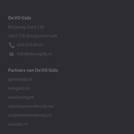
De VO Gids
Bergweg Zuid 126
2661 CW Bergschenhoek
020 570 89 81
info@devogids.nl
Partners van De VO Gids
gymnasia.nl
leergeld.nl
saarisnietgek
openbaaronderwijs.nu
oudersenonderwijs.nl
vosabb.nl