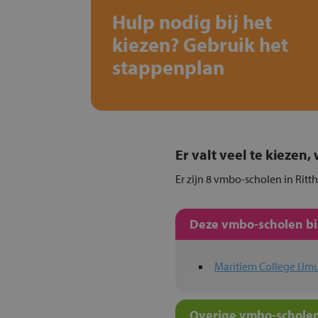
Hulp nodig bij het
kiezen? Gebruik het
stappenplan
Er valt veel te kiezen
Er zijn 8 vmbo-scholen in Ritt
Deze vmbo-scholen bie
Maritiem College IJm
Overige vmbo-scholen