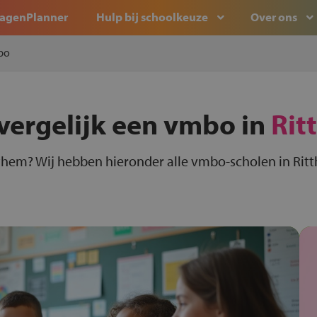
agenPlanner
Hulp bij schoolkeuze
Over ons
bo
vergelijk een vmbo in
Rit
them? Wij hebben hieronder alle vmbo-scholen in Ritt