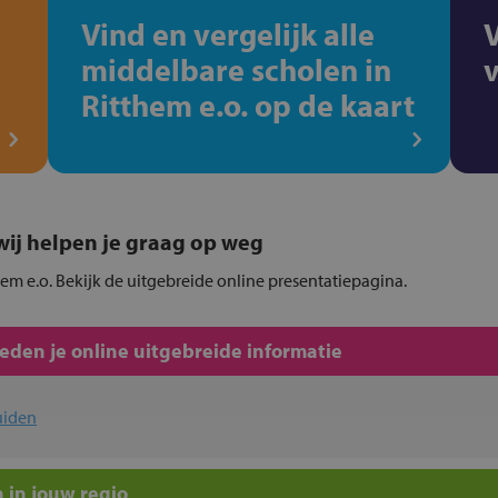
Vind en vergelijk alle
middelbare scholen in
Ritthem e.o. op de kaart
, wij helpen je graag op weg
hem e.o. Bekijk de uitgebreide online presentatiepagina.
den je online uitgebreide informatie
uiden
 in jouw regio