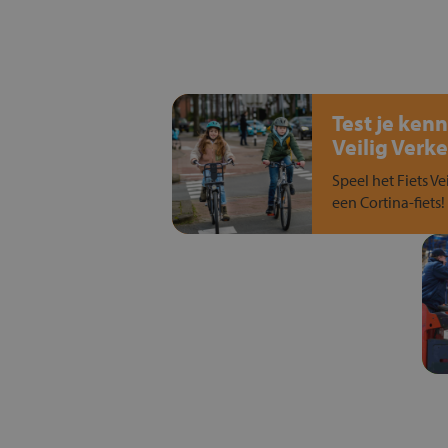
Test je kenn
Veilig Verke
Speel het Fiets Ve
een Cortina-fiets!