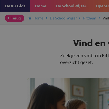
De VO Gids
Home
De SchoolWijzer
OpenD
Terug
Home
De SchoolWijzer
Ritthem
Vm
Vind en 
Zoek je een vmbo in Rit
overzicht gezet.