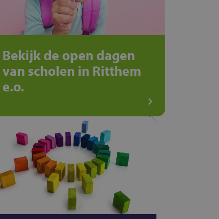
Bekijk de open dagen
van scholen in Ritthem
e.o.