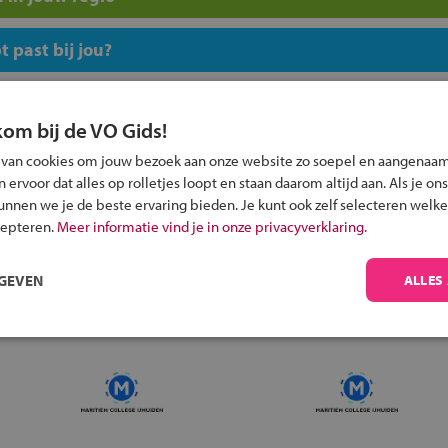
 past bij jou?
kom bij de VO Gids!
 van cookies om jouw bezoek aan onze website zo soepel en aangenaam
ervoor dat alles op rolletjes loopt en staan daarom altijd aan. Als je ons
Inschrijven?
kunnen we je de beste ervaring bieden. Je kunt ook zelf selecteren welke
Alle informatie om je kind aan te melden bij
cepteren.
Meer informatie vind je in onze privacyverklaring.
een middelbare school.
RGEVEN
ALLES