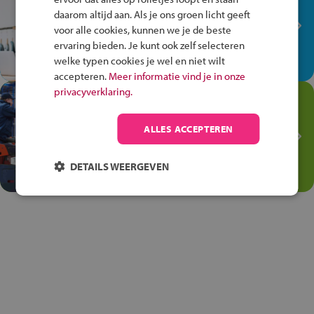
plek!
daarom altijd aan. Als je ons groen licht geeft
Ontdek via het vmbo jouw talent
voor alle cookies, kunnen we je de beste
op de winkelvloer, waar elke dag
ervaring bieden. Je kunt ook zelf selecteren
anders is!
welke typen cookies je wel en niet wilt
accepteren.
Meer informatie vind je in onze
privacyverklaring.
Jouw talent in de
Transport en Logistiek
ALLES ACCEPTEREN
Kies voor vmbo Transport en
logistiek: daar kun je mee
DETAILS WEERGEVEN
thuiskomen!