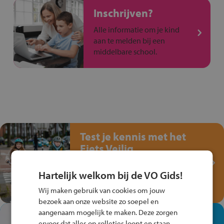
Inschrijven?
Alle informatie om je kind
aan te melden bij een
middelbare school.
Test je kennis met het
Fiets Veilig
Verkeersspel!
Hartelijk welkom bij de VO Gids!
Speel het Fiets Veilig Verkeersspel
en win een Cortina-fiets!
Wij maken gebruik van cookies om jouw
bezoek aan onze website zo soepel en
aangenaam mogelijk te maken. Deze zorgen
In de winkel ben je op je
ervoor dat alles op rolletjes loopt en staan