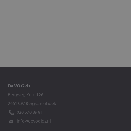
De VO Gids
Bergweg Zuid 126
2661 CW Bergschenhoek
020 570 89 81
info@devogids.nl