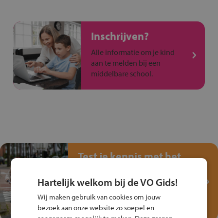
Inschrijven?
Alle informatie om je kind
aan te melden bij een
middelbare school.
Test je kennis met het
Fiets Veilig
Verkeersspel!
Hartelijk welkom bij de VO Gids!
Speel het Fiets Veilig Verkeersspel
Wij maken gebruik van cookies om jouw
en win een Cortina-fiets!
bezoek aan onze website zo soepel en