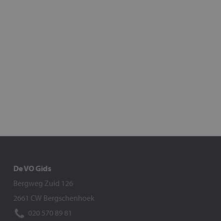
De VO Gids
Bergweg Zuid 126
2661 CW Bergschenhoek
020 570 89 81