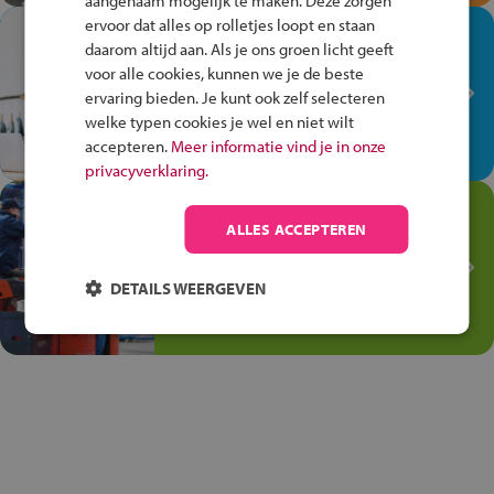
aangenaam mogelijk te maken. Deze zorgen
ervoor dat alles op rolletjes loopt en staan
In de winkel ben je op je
daarom altijd aan. Als je ons groen licht geeft
plek!
voor alle cookies, kunnen we je de beste
ervaring bieden. Je kunt ook zelf selecteren
Ontdek via het vmbo jouw talent
welke typen cookies je wel en niet wilt
op de winkelvloer, waar elke dag
accepteren.
Meer informatie vind je in onze
anders is!
privacyverklaring.
Jouw talent in de
ALLES ACCEPTEREN
Transport en Logistiek
Kies voor vmbo Transport en
DETAILS WEERGEVEN
logistiek: daar kun je mee
thuiskomen!