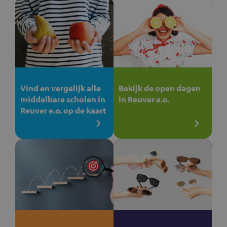
Vind en vergelijk alle
Bekijk de open dagen
middelbare scholen in
in Reuver e.o.
Reuver e.o. op de kaart