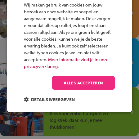
Fiets Veilig
Wij maken gebruik van cookies om jouw
Verkeersspel!
bezoek aan onze website zo soepel en
aangenaam mogelijk te maken. Deze zorgen
Speel het Fiets Veilig Verkeersspel
ervoor dat alles op rolletjes loopt en staan
en win een Cortina-fiets!
daarom altijd aan. Als je ons groen licht geeft
voor alle cookies, kunnen we je de beste
In de winkel ben je op je
ervaring bieden. Je kunt ook zelf selecteren
welke typen cookies je wel en niet wilt
plek!
accepteren.
Meer informatie vind je in onze
Ontdek via het vmbo jouw talent
privacyverklaring.
op de winkelvloer, waar elke dag
anders is!
ALLES ACCEPTEREN
Jouw talent in de
DETAILS WEERGEVEN
Transport en Logistiek
Kies voor vmbo Transport en
logistiek: daar kun je mee
thuiskomen!