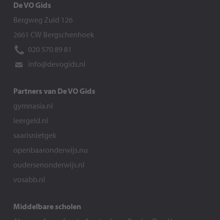
De VO Gids
Bergweg Zuid 126
2661 CW Bergschenhoek
020 570 89 81
info@devogids.nl
Partners van De VO Gids
gymnasia.nl
leergeld.nl
saarisnietgek
openbaaronderwijs.nu
oudersenonderwijs.nl
vosabb.nl
Middelbare scholen