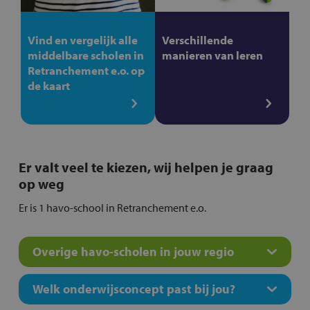
Vind en vergelijk alle
Verschillende
middelbare scholen in
manieren van leren
Retranchement e.o. op
de kaart
Er valt veel te kiezen, wij helpen je graag
op weg
Er is 1 havo-school in Retranchement e.o.
Overige havo-scholen in jouw regio
Welk onderwijsconcept past bij jou?