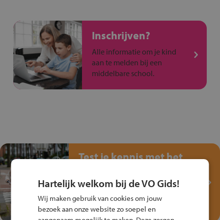
Inschrijven?
Alle informatie om je kind
aan te melden bij een
middelbare school.
Test je kennis met het
Fiets Veilig
Verkeersspel!
Hartelijk welkom bij de VO Gids!
Speel het Fiets Veilig Verkeersspel
Wij maken gebruik van cookies om jouw
en win een Cortina-fiets!
bezoek aan onze website zo soepel en
aangenaam mogelijk te maken. Deze zorgen