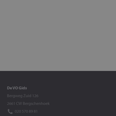
De VO Gids
Bergweg Zuid 126
2661 CW Bergschenhoek
020 570 89 81