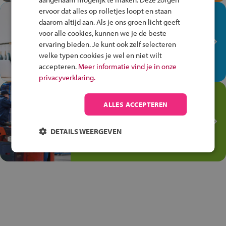
ervoor dat alles op rolletjes loopt en staan
In de winkel ben je op je
daarom altijd aan. Als je ons groen licht geeft
plek!
voor alle cookies, kunnen we je de beste
ervaring bieden. Je kunt ook zelf selecteren
Ontdek via het vmbo jouw talent
welke typen cookies je wel en niet wilt
op de winkelvloer, waar elke dag
accepteren.
Meer informatie vind je in onze
anders is!
privacyverklaring.
Jouw talent in de
ALLES ACCEPTEREN
Transport en Logistiek
Kies voor vmbo Transport en
DETAILS WEERGEVEN
logistiek: daar kun je mee
thuiskomen!