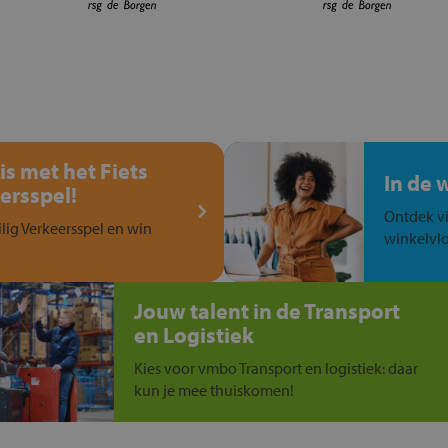
is met het Fiets
In de 
ersspel!
Ontdek vi
ilig Verkeersspel en win
winkelvlo
Jouw talent in de Transport
en Logistiek
Kies voor vmbo Transport en logistiek: daar
kun je mee thuiskomen!