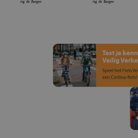
Test je kenn
Veilig Verke
Speel het Fiets Ve
een Cortina-fiets!