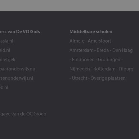
ers van De VO Gids
Middelbare scholen
sia.nl
Almere
-
Amersfoort
-
eld.nl
Amsterdam
-
Breda
-
Den Haag
snietgek
-
Eindhoven
-
Groningen
-
aaronderwijs.nu
Nijmegen
-
Rotterdam
-
Tilburg
senonderwijs.nl
-
Utrecht
-
Overige plaatsen
b.nl
itgave van de
OC Groep