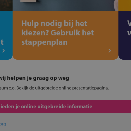
Hulp nodig bij het
kiezen? Gebruik het
t
stappenplan
, wij helpen je graag op weg
itsum e.o. Bekijk de uitgebreide online presentatiepagina.
ieden je online uitgebreide informatie
org