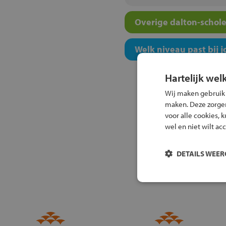
Overige dalton-schole
Welk niveau past bij j
Hartelijk wel
Wij maken gebruik
maken. Deze zorgen 
voor alle cookies, 
wel en niet wilt ac
DETAILS WEE