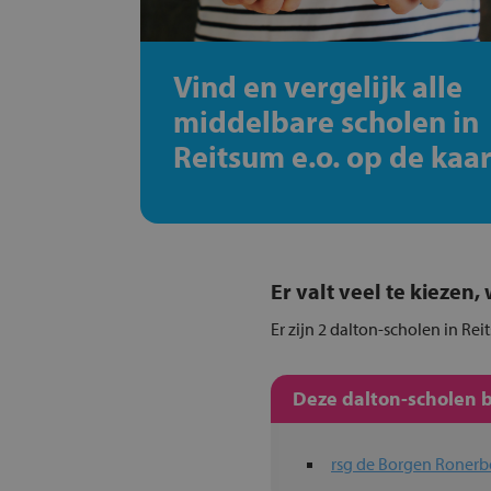
Vind en vergelijk alle
middelbare scholen in
Reitsum e.o. op de kaar
Er valt veel te kiezen
Er zijn 2 dalton-scholen in Re
Deze dalton-scholen b
rsg de Borgen Ronerb