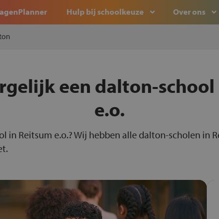
agenPlanner
Hulp bij schoolkeuze
Over ons
ton
rgelijk een dalton-school
e.o.
ool in Reitsum e.o.? Wij hebben alle dalton-scholen in
et.