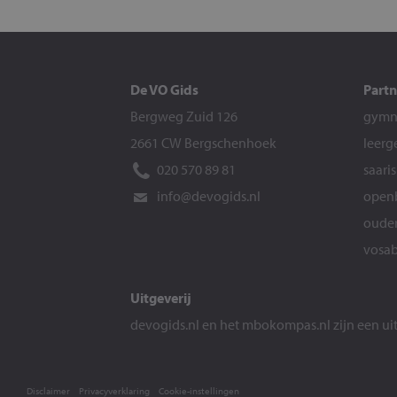
De VO Gids
Partn
Bergweg Zuid 126
gymna
2661 CW Bergschenhoek
leerg
020 570 89 81
saari
info@devogids.nl
openb
ouder
vosab
Uitgeverij
devogids.nl
en het
mbokompas.nl
zijn een u
Disclaimer
Privacyverklaring
Cookie-instellingen