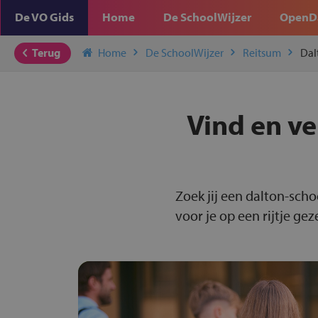
De VO Gids
Home
De SchoolWijzer
OpenD
Terug
Home
De SchoolWijzer
Reitsum
Dal
Vind en ve
Zoek jij een dalton-sch
voor je op een rijtje gez