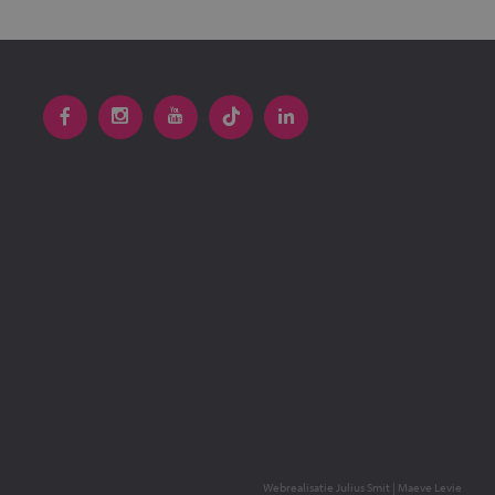
Webrealisatie
Julius Smit
|
Maeve Levie