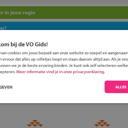
n in jouw regio
ou?
kom bij de VO Gids!
 van cookies om jouw bezoek aan onze website zo soepel en aangenaam
ervoor dat alles op rolletjes loopt en staan daarom altijd aan. Als je ons
kunnen we je de beste ervaring bieden. Je kunt ook zelf selecteren welke
Inschrijven?
cepteren.
Meer informatie vind je in onze privacyverklaring.
Alle informatie om je kind aan te melden bij
een middelbare school.
RGEVEN
ALLES