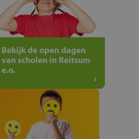
Bekijk de open dagen
van scholen in Reitsum
e.o.