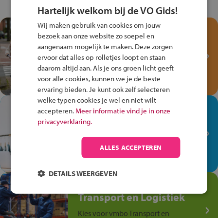
Hartelijk welkom bij de VO Gids!
Wij maken gebruik van cookies om jouw
Test je kennis met het
bezoek aan onze website zo soepel en
Fiets Veilig
aangenaam mogelijk te maken. Deze zorgen
Verkeersspel!
ervoor dat alles op rolletjes loopt en staan
daarom altijd aan. Als je ons groen licht geeft
Speel het Fiets Veilig Verkeersspel
voor alle cookies, kunnen we je de beste
en win een Cortina-fiets!
ervaring bieden. Je kunt ook zelf selecteren
welke typen cookies je wel en niet wilt
In de winkel ben je op je
accepteren.
Meer informatie vind je in onze
plek!
privacyverklaring.
Ontdek via het vmbo jouw talent
op de winkelvloer, waar elke dag
ALLES ACCEPTEREN
anders is!
DETAILS WEERGEVEN
Jouw talent in de
Transport en Logistiek
Kies voor vmbo Transport en