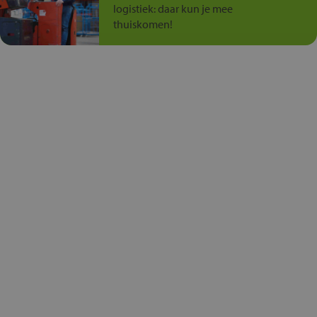
logistiek: daar kun je mee
thuiskomen!