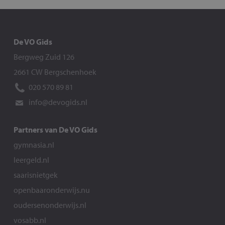
De VO Gids
Bergweg Zuid 126
2661 CW Bergschenhoek
020 570 89 81
info@devogids.nl
Partners van De VO Gids
gymnasia.nl
leergeld.nl
saarisnietgek
openbaaronderwijs.nu
oudersenonderwijs.nl
vosabb.nl