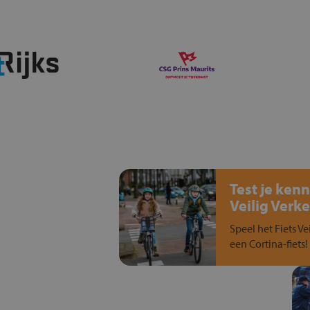
Test je kenn
Veilig Verke
Speel het Fiets Ve
een Cortina-fiets!