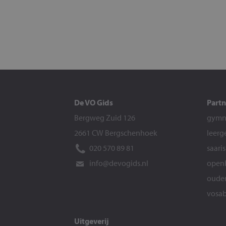
De VO Gids
Partn
Bergweg Zuid 126
gymna
2661 CW Bergschenhoek
leerg
020 570 89 81
saari
info@devogids.nl
openb
ouder
vosab
Uitgeverij