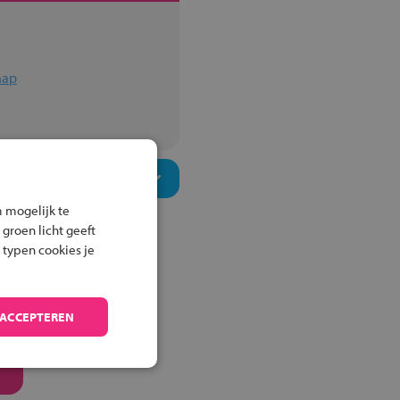
hap
 mogelijk te
 groen licht geeft
 typen cookies je
 ACCEPTEREN