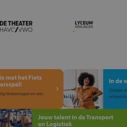
is met het Fiets
In de 
ersspel!
Ontdek vi
ilig Verkeersspel en win
winkelvlo
Jouw talent in de Transport
en Logistiek