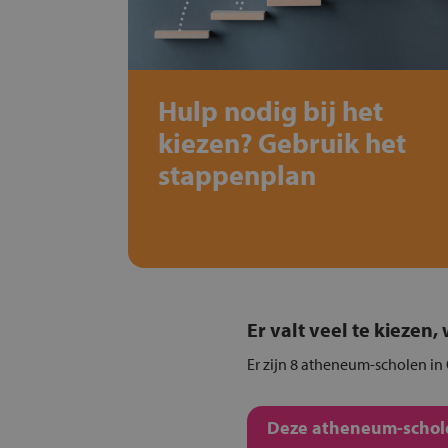
Hulp nodig bij het
kiezen? Gebruik het
stappenplan
Er valt veel te kiezen
Er zijn 8 atheneum-scholen in
Deze atheneum-schole