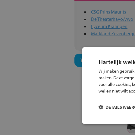
CSG Prins Maurits
De Theaterhavo/vwo
Lyceum Kralingen
Markland Zevenberg
Welk onderwijsconcept
Hartelijk wel
Wij maken gebruik
maken. Deze zorgen 
voor alle cookies, 
wel en niet wilt ac
DETAILS WEE