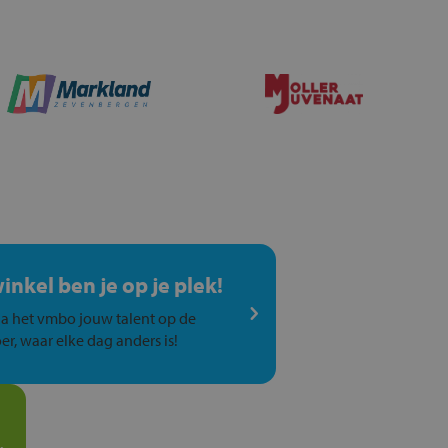
winkel ben je op je plek!
a het vmbo jouw talent op de
er, waar elke dag anders is!