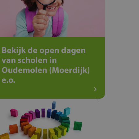
Bekijk de open dagen
van scholen in
Oudemolen (Moerdijk)
e.o.