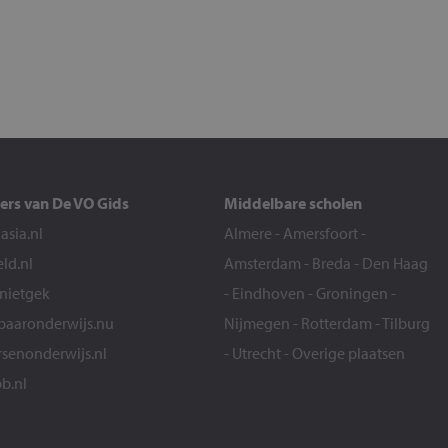
ers van De VO Gids
Middelbare scholen
sia.nl
Almere
-
Amersfoort
-
eld.nl
Amsterdam
-
Breda
-
Den Haag
snietgek
-
Eindhoven
-
Groningen
-
aaronderwijs.nu
Nijmegen
-
Rotterdam
-
Tilburg
senonderwijs.nl
-
Utrecht
-
Overige plaatsen
b.nl