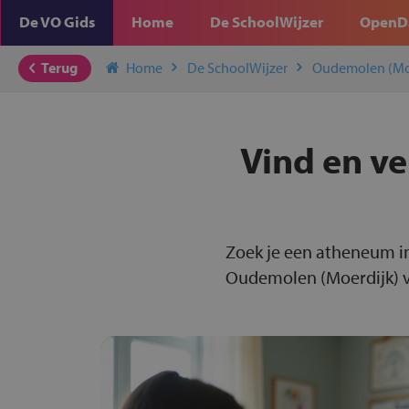
De VO Gids
Home
De SchoolWijzer
OpenD
Terug
Home
De SchoolWijzer
Oudemolen (Mo
Vind en ve
Zoek je een atheneum i
Oudemolen (Moerdijk) vo