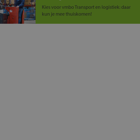
Kies voor vmbo Transport en logistiek: daar
kun je mee thuiskomen!