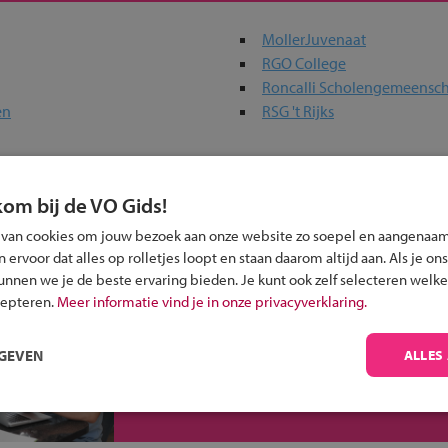
MollerJuvenaat
RGO College
Roncalli Scholengemeensc
en
RSG 't Rijks
 past bij jou?
kom bij de VO Gids!
 van cookies om jouw bezoek aan onze website zo soepel en aangenaam
ervoor dat alles op rolletjes loopt en staan daarom altijd aan. Als je ons
kunnen we je de beste ervaring bieden. Je kunt ook zelf selecteren welke
cepteren.
Meer informatie vind je in onze privacyverklaring.
Inschrijven?
RGEVEN
ALLES
Alle informatie om je kind aan te melden bij
een middelbare school.