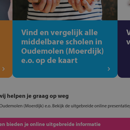
Vind en vergelijk alle
middelbare scholen in
Oudemolen (Moerdijk)
e.o. op de kaart
, wij helpen je graag op weg
 Oudemolen (Moerdijk) e.o. Bekijk de uitgebreide online presentati
n bieden je online uitgebreide informatie