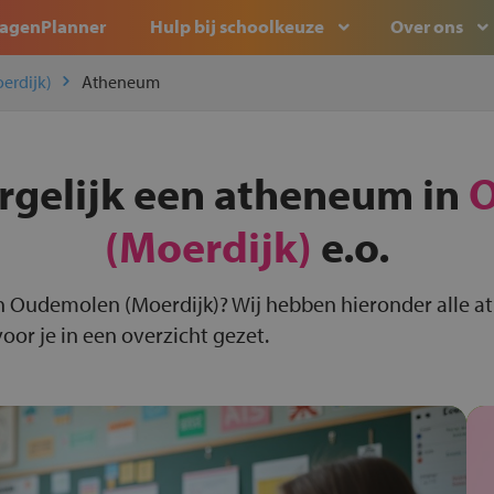
agenPlanner
Hulp bij schoolkeuze
Over ons
erdijk)
Atheneum
rgelijk een atheneum in
O
(Moerdijk)
e.o.
n Oudemolen (Moerdijk)? Wij hebben hieronder alle a
or je in een overzicht gezet.