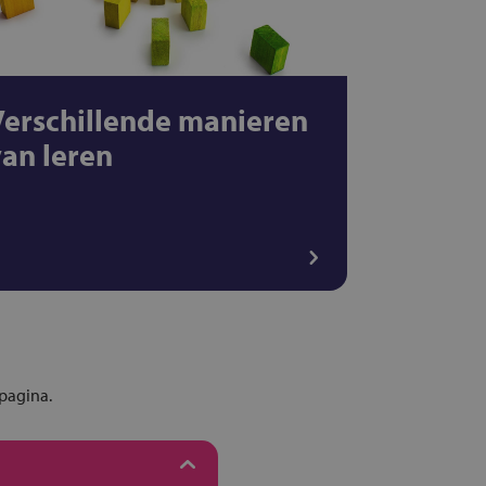
Verschillende manieren
van leren
epagina.