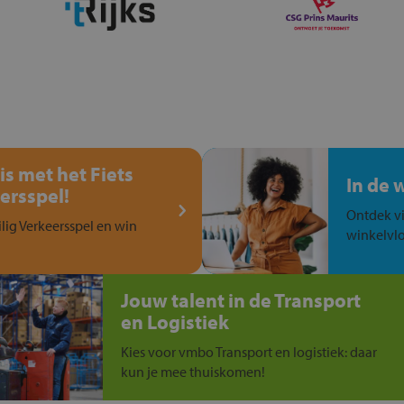
is met het Fiets
In de 
ersspel!
Ontdek vi
ilig Verkeersspel en win
winkelvlo
Jouw talent in de Transport
en Logistiek
Kies voor vmbo Transport en logistiek: daar
kun je mee thuiskomen!