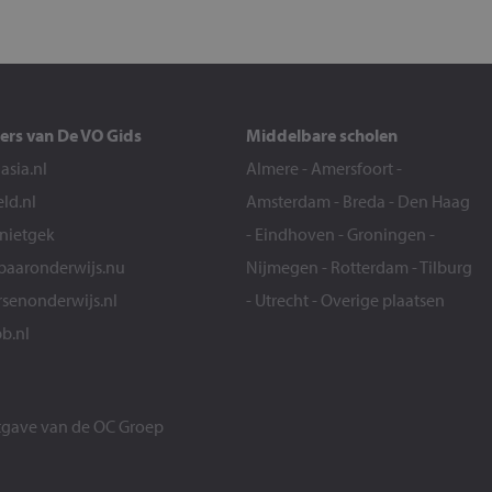
ers van De VO Gids
Middelbare scholen
sia.nl
Almere
-
Amersfoort
-
eld.nl
Amsterdam
-
Breda
-
Den Haag
snietgek
-
Eindhoven
-
Groningen
-
aaronderwijs.nu
Nijmegen
-
Rotterdam
-
Tilburg
senonderwijs.nl
-
Utrecht
-
Overige plaatsen
b.nl
itgave van de
OC Groep