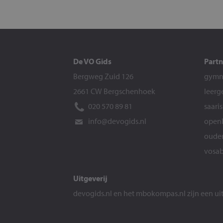
De VO Gids
Partn
Bergweg Zuid 126
gymna
2661 CW Bergschenhoek
leerg
020 570 89 81
saari
info@devogids.nl
openb
ouder
vosab
Uitgeverij
devogids.nl
en het
mbokompas.nl
zijn een u