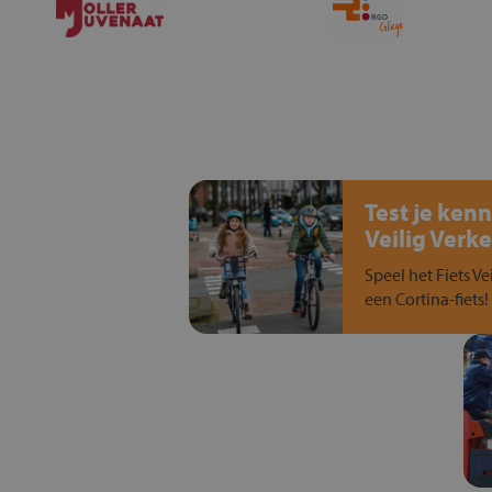
Test je kenn
Veilig Verke
Speel het Fiets Ve
een Cortina-fiets!