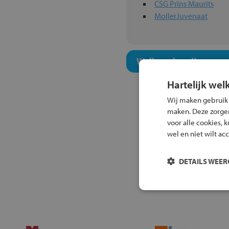
CSG Prins Maurits
MollerJuvenaat
Welk onderwijsconcept
Hartelijk wel
Wij maken gebruik
maken. Deze zorgen 
voor alle cookies, 
wel en niet wilt ac
DETAILS WEE