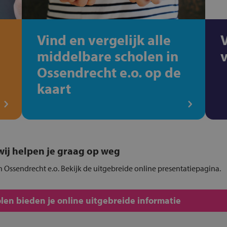
Vind en vergelijk alle
middelbare scholen in
Ossendrecht e.o. op de
kaart
, wij helpen je graag op weg
n Ossendrecht e.o. Bekijk de uitgebreide online presentatiepagina.
en bieden je online uitgebreide informatie