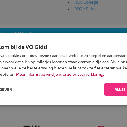
RGO College
RSG 't Rijks
 past bij jou?
kom bij de VO Gids!
 van cookies om jouw bezoek aan onze website zo soepel en aangenaam
ervoor dat alles op rolletjes loopt en staan daarom altijd aan. Als je ons
kunnen we je de beste ervaring bieden. Je kunt ook zelf selecteren welke
Inschrijven?
cepteren.
Meer informatie vind je in onze privacyverklaring.
Alle informatie om je kind aan te melden bij
RGEVEN
ALLES
een middelbare school.