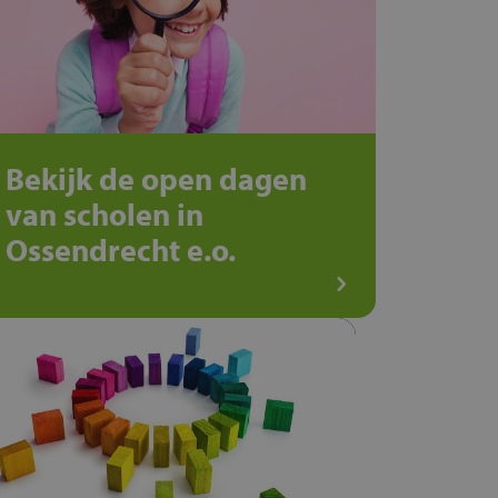
Bekijk de open dagen
van scholen in
Ossendrecht e.o.