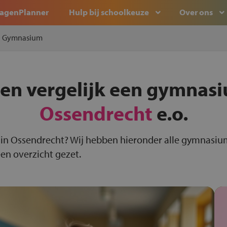
agenPlanner
Hulp bij schoolkeuze
Over ons
Gymnasium
 en vergelijk een gymnasi
Ossendrecht
e.o.
in Ossendrecht? Wij hebben hieronder alle gymnasiu
een overzicht gezet.