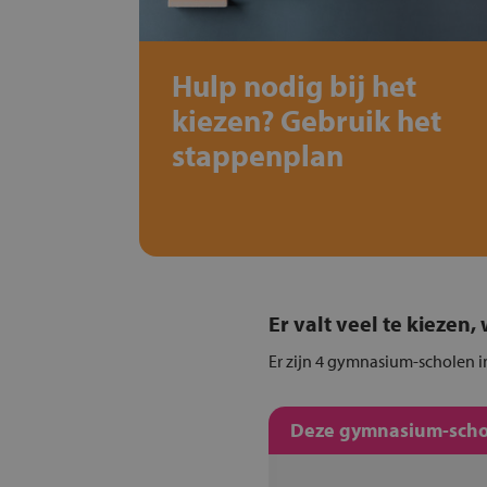
Hulp nodig bij het
kiezen? Gebruik het
stappenplan
Er valt veel te kiezen
Er zijn 4 gymnasium-scholen i
Deze gymnasium-schol