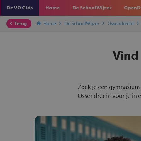
De VO Gids
Home
De SchoolWijzer
OpenD
Terug
Home
De SchoolWijzer
Ossendrecht
Vind
Zoek je een gymnasium 
Ossendrecht voor je in 