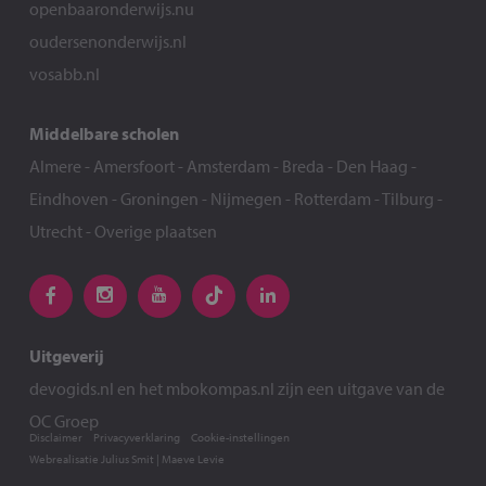
openbaaronderwijs.nu
oudersenonderwijs.nl
vosabb.nl
Middelbare scholen
Almere
-
Amersfoort
-
Amsterdam
-
Breda
-
Den Haag
-
Eindhoven
-
Groningen
-
Nijmegen
-
Rotterdam
-
Tilburg
-
Utrecht
-
Overige plaatsen
Uitgeverij
devogids.nl
en het
mbokompas.nl
zijn een uitgave van de
OC Groep
Disclaimer
Privacyverklaring
Cookie-instellingen
Webrealisatie
Julius Smit
|
Maeve Levie