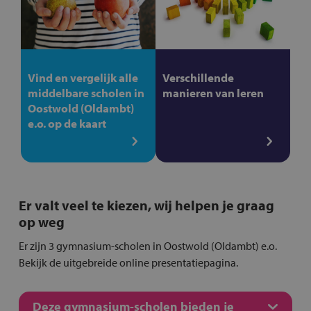
Vind en vergelijk alle
Verschillende
middelbare scholen in
manieren van leren
Oostwold (Oldambt)
e.o. op de kaart
Er valt veel te kiezen, wij helpen je graag
op weg
Er zijn 3 gymnasium-scholen in Oostwold (Oldambt) e.o.
Bekijk de uitgebreide online presentatiepagina.
Deze gymnasium-scholen bieden je