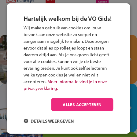
Hartelijk welkom bij de VO Gids!
Wij maken gebruik van cookies om jouw
bezoek aan onze website zo soepel en
aangenaam mogelijk te maken. Deze zorgen
Test je kennis met het
ervoor dat alles op rolletjes loopt en staan
Fiets Veilig
daarom altijd aan. Als je ons groen licht geeft
Verkeersspel!
voor alle cookies, kunnen we je de beste
Speel het Fiets Veilig Verkeersspel
ervaring bieden. Je kunt ook zelf selecteren
en win een Cortina-fiets!
welke typen cookies je wel en niet wilt
accepteren.
Meer informatie vind je in onze
privacyverklaring.
In de winkel ben je op je
plek!
ALLES ACCEPTEREN
Ontdek via het vmbo jouw talent
op de winkelvloer, waar elke dag
DETAILS WEERGEVEN
anders is!