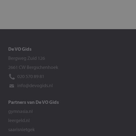
De VO Gids
Bergweg Zuid 126
2661 CW Bergschenhoek
020 570 89 81
info@devogids.nl
Partners van De VO Gids
gymnasia.nl
leergeld.nl
saarisnietgek