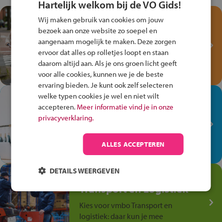
Hartelijk welkom bij de VO Gids!
Test je kennis met het
Wij maken gebruik van cookies om jouw
Fiets Veilig
bezoek aan onze website zo soepel en
Verkeersspel!
aangenaam mogelijk te maken. Deze zorgen
ervoor dat alles op rolletjes loopt en staan
Speel het Fiets Veilig Verkeersspel
daarom altijd aan. Als je ons groen licht geeft
en win een Cortina-fiets!
voor alle cookies, kunnen we je de beste
ervaring bieden. Je kunt ook zelf selecteren
welke typen cookies je wel en niet wilt
In de winkel ben je op je
accepteren.
Meer informatie vind je in onze
plek!
privacyverklaring.
Ontdek via het vmbo jouw talent
op de winkelvloer, waar elke dag
ALLES ACCEPTEREN
anders is!
DETAILS WEERGEVEN
Jouw talent in de
Transport en Logistiek
Kies voor vmbo Transport en
logistiek: daar kun je mee