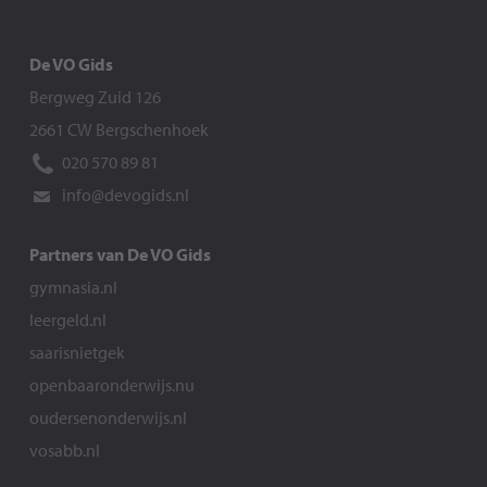
De VO Gids
Bergweg Zuid 126
2661 CW Bergschenhoek
020 570 89 81
info@devogids.nl
Partners van De VO Gids
gymnasia.nl
leergeld.nl
saarisnietgek
openbaaronderwijs.nu
oudersenonderwijs.nl
vosabb.nl