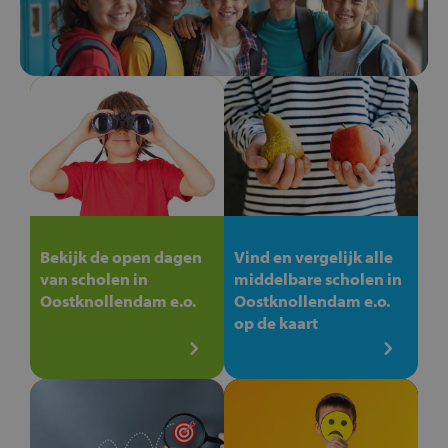
Bekijk de open dagen
Vind en vergelijk alle
van scholen in
middelbare scholen in
Oostknollendam e.o.
Oostknollendam e.o.
op de kaart