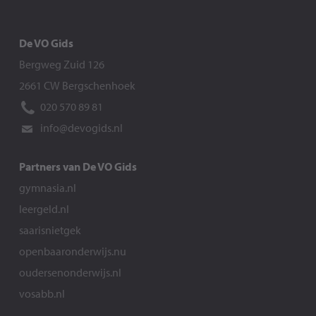
De VO Gids
Bergweg Zuid 126
2661 CW Bergschenhoek
020 570 89 81
info@devogids.nl
Partners van De VO Gids
gymnasia.nl
leergeld.nl
saarisnietgek
openbaaronderwijs.nu
oudersenonderwijs.nl
vosabb.nl