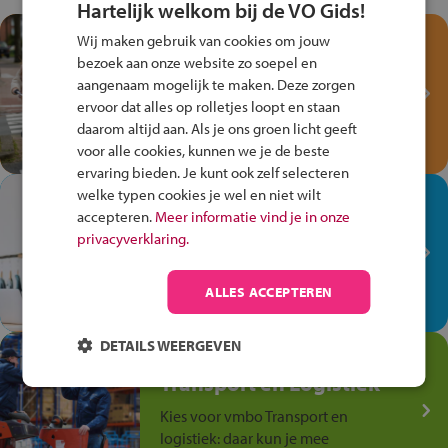
Hartelijk welkom bij de VO Gids!
Test je kennis met het
Wij maken gebruik van cookies om jouw
Fiets Veilig
bezoek aan onze website zo soepel en
aangenaam mogelijk te maken. Deze zorgen
Verkeersspel!
ervoor dat alles op rolletjes loopt en staan
Speel het Fiets Veilig Verkeersspel
daarom altijd aan. Als je ons groen licht geeft
en win een Cortina-fiets!
voor alle cookies, kunnen we je de beste
ervaring bieden. Je kunt ook zelf selecteren
welke typen cookies je wel en niet wilt
In de winkel ben je op je
accepteren.
Meer informatie vind je in onze
plek!
privacyverklaring.
Ontdek via het vmbo jouw talent
op de winkelvloer, waar elke dag
ALLES ACCEPTEREN
anders is!
DETAILS WEERGEVEN
Jouw talent in de
Transport en Logistiek
Kies voor vmbo Transport en
logistiek: daar kun je mee