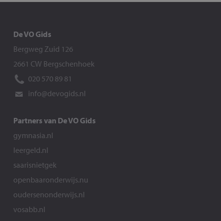
De VO Gids
Bergweg Zuid 126
2661 CW Bergschenhoek
020 570 89 81
info@devogids.nl
Partners van De VO Gids
gymnasia.nl
leergeld.nl
saarisnietgek
openbaaronderwijs.nu
oudersenonderwijs.nl
vosabb.nl