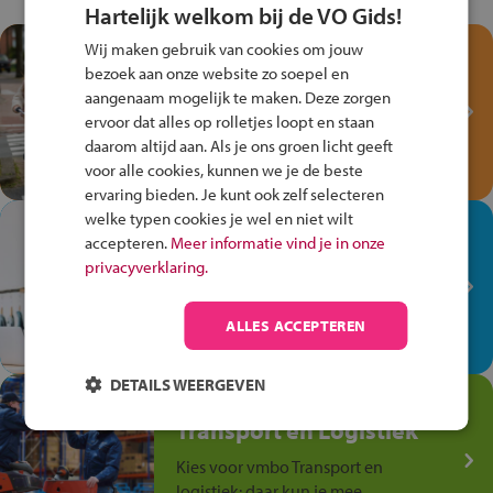
Hartelijk welkom bij de VO Gids!
Wij maken gebruik van cookies om jouw
Test je kennis met het
bezoek aan onze website zo soepel en
Fiets Veilig
aangenaam mogelijk te maken. Deze zorgen
Verkeersspel!
ervoor dat alles op rolletjes loopt en staan
Speel het Fiets Veilig Verkeersspel
daarom altijd aan. Als je ons groen licht geeft
en win een Cortina-fiets!
voor alle cookies, kunnen we je de beste
ervaring bieden. Je kunt ook zelf selecteren
welke typen cookies je wel en niet wilt
In de winkel ben je op je
accepteren.
Meer informatie vind je in onze
plek!
privacyverklaring.
Ontdek via het vmbo jouw talent
op de winkelvloer, waar elke dag
ALLES ACCEPTEREN
anders is!
DETAILS WEERGEVEN
Jouw talent in de
Transport en Logistiek
Kies voor vmbo Transport en
logistiek: daar kun je mee