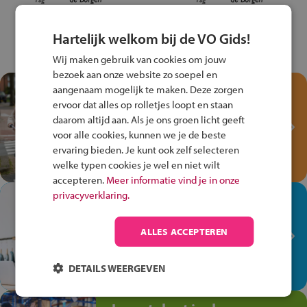
Hartelijk welkom bij de VO Gids!
Wij maken gebruik van cookies om jouw
bezoek aan onze website zo soepel en
Test je kennis met het
aangenaam mogelijk te maken. Deze zorgen
ervoor dat alles op rolletjes loopt en staan
Fiets Veilig
daarom altijd aan. Als je ons groen licht geeft
Verkeersspel!
voor alle cookies, kunnen we je de beste
Speel het Fiets Veilig Verkeersspel
ervaring bieden. Je kunt ook zelf selecteren
en win een Cortina-fiets!
welke typen cookies je wel en niet wilt
accepteren.
Meer informatie vind je in onze
privacyverklaring.
In de winkel ben je op je
plek!
ALLES ACCEPTEREN
Ontdek via het vmbo jouw talent
op de winkelvloer, waar elke dag
DETAILS WEERGEVEN
anders is!