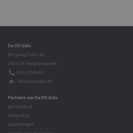
De VO Gids
Bergweg Zuid 126
2661 CW Bergschenhoek
020 570 89 81
info@devogids.nl
Partners van De VO Gids
gymnasia.nl
leergeld.nl
saarisnietgek