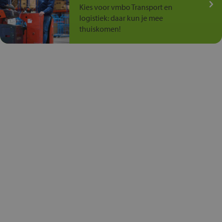
Kies voor vmbo Transport en
logistiek: daar kun je mee
thuiskomen!