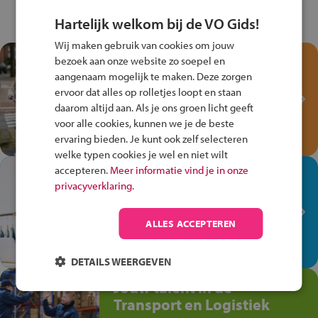
Hartelijk welkom bij de VO Gids!
Wij maken gebruik van cookies om jouw
Test je kennis met het
bezoek aan onze website zo soepel en
Fiets Veilig
aangenaam mogelijk te maken. Deze zorgen
ervoor dat alles op rolletjes loopt en staan
Verkeersspel!
daarom altijd aan. Als je ons groen licht geeft
Speel het Fiets Veilig Verkeersspel
voor alle cookies, kunnen we je de beste
en win een Cortina-fiets!
ervaring bieden. Je kunt ook zelf selecteren
welke typen cookies je wel en niet wilt
accepteren.
Meer informatie vind je in onze
In de winkel ben je op je
privacyverklaring.
plek!
Ontdek via het vmbo jouw talent
ALLES ACCEPTEREN
op de winkelvloer, waar elke dag
anders is!
DETAILS WEERGEVEN
Jouw talent in de
Transport en Logistiek