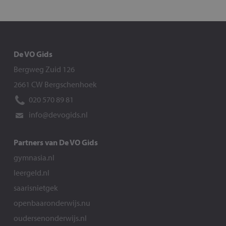
De VO Gids
Bergweg Zuid 126
2661 CW Bergschenhoek
020 570 89 81
info@devogids.nl
Partners van De VO Gids
gymnasia.nl
leergeld.nl
saarisnietgek
openbaaronderwijs.nu
oudersenonderwijs.nl