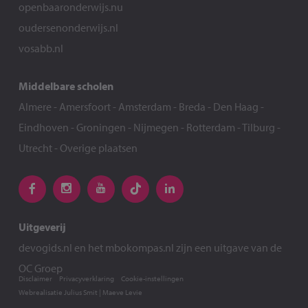
openbaaronderwijs.nu
oudersenonderwijs.nl
vosabb.nl
Middelbare scholen
Almere
-
Amersfoort
-
Amsterdam
-
Breda
-
Den Haag
-
Eindhoven
-
Groningen
-
Nijmegen
-
Rotterdam
-
Tilburg
-
Utrecht
-
Overige plaatsen
Uitgeverij
devogids.nl
en het
mbokompas.nl
zijn een uitgave van de
OC Groep
Disclaimer
Privacyverklaring
Cookie-instellingen
Webrealisatie
Julius Smit
|
Maeve Levie