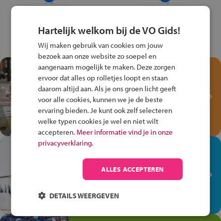
Hartelijk welkom bij de VO Gids!
Wij maken gebruik van cookies om jouw
bezoek aan onze website zo soepel en
aangenaam mogelijk te maken. Deze zorgen
Test je kennis met het
ervoor dat alles op rolletjes loopt en staan
Fiets Veilig
daarom altijd aan. Als je ons groen licht geeft
Verkeersspel!
voor alle cookies, kunnen we je de beste
ervaring bieden. Je kunt ook zelf selecteren
Speel het Fiets Veilig Verkeersspel
welke typen cookies je wel en niet wilt
en win een Cortina-fiets!
accepteren.
Meer informatie vind je in onze
privacyverklaring.
In de winkel ben je op je
plek!
ALLES ACCEPTEREN
Ontdek via het vmbo jouw talent
op de winkelvloer, waar elke dag
DETAILS WEERGEVEN
anders is!