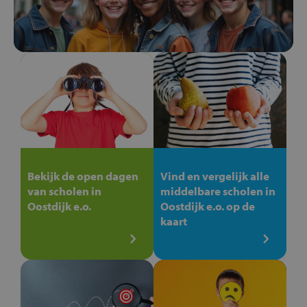
Bekijk de open dagen
Vind en vergelijk alle
van scholen in
middelbare scholen in
Oostdijk e.o.
Oostdijk e.o. op de
kaart