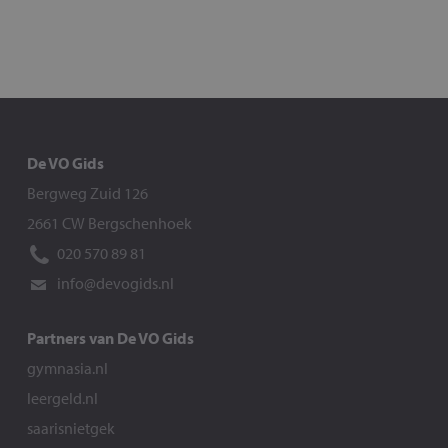
De VO Gids
Bergweg Zuid 126
2661 CW Bergschenhoek
020 570 89 81
info@devogids.nl
Partners van De VO Gids
gymnasia.nl
leergeld.nl
saarisnietgek