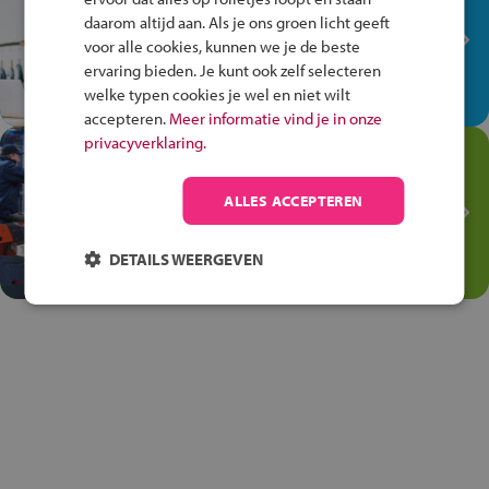
plek!
daarom altijd aan. Als je ons groen licht geeft
Ontdek via het vmbo jouw talent
voor alle cookies, kunnen we je de beste
op de winkelvloer, waar elke dag
ervaring bieden. Je kunt ook zelf selecteren
anders is!
welke typen cookies je wel en niet wilt
accepteren.
Meer informatie vind je in onze
privacyverklaring.
Jouw talent in de
Transport en Logistiek
ALLES ACCEPTEREN
Kies voor vmbo Transport en
logistiek: daar kun je mee
DETAILS WEERGEVEN
thuiskomen!