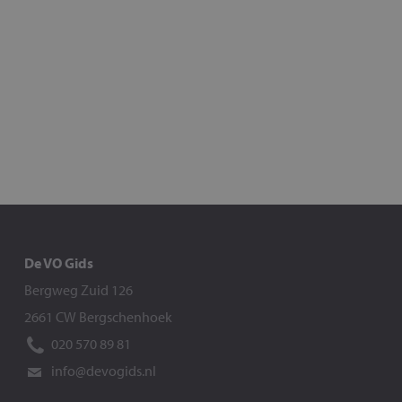
De VO Gids
Bergweg Zuid 126
2661 CW Bergschenhoek
020 570 89 81
info@devogids.nl