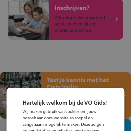
Inschrijven?
Alle informatie om je kind
aan te melden bij een
middelbare school.
Test je kennis met het
Fiets Veilig
Verkeersspel!
Hartelijk welkom bij de VO Gids!
Speel het Fiets Veilig Verkeersspel
en win een Cortina-fiets!
Wij maken gebruik van cookies om jouw
bezoek aan onze website zo soepel en
aangenaam mogelijk te maken. Deze zorgen
In de winkel ben je op je
ervoor dat alles op rolletjes loopt en staan