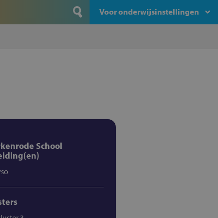
Voor onderwijsinstellingen
kenrode School
eiding(en)
vso
sters
cluster 3