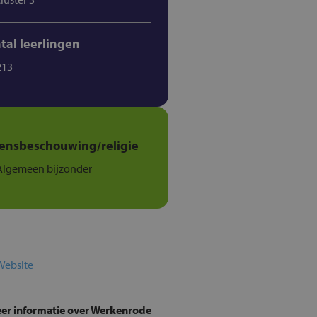
tal leerlingen
213
ensbeschouwing/religie
Algemeen bijzonder
Website
er informatie over Werkenrode