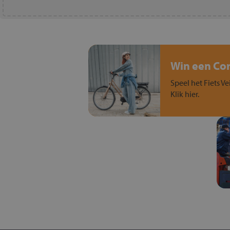
Win een Cort
Speel het Fiets Ve
Klik hier.