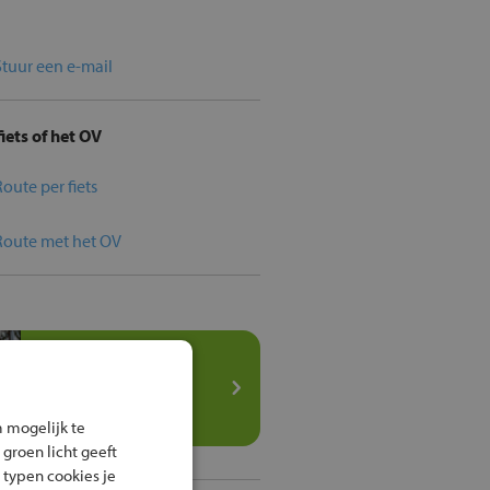
Stuur een e-mail
iets of het OV
Route per fiets
Route met het OV
Speel het
veilig fietsen
spel
 mogelijk te
 groen licht geeft
 typen cookies je