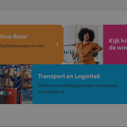
ina-fiets!
Kijk h
ilig Verkeersspel en win!
de win
Transport en Logistiek
Ontdek hoe veelzijdig werken in transport
en logistiek is!