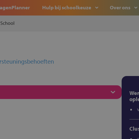
agenPlanner
Hulp bij schoolkeuze
Over ons
 School
ersteuningsbehoeften
Wer
opl
Clu