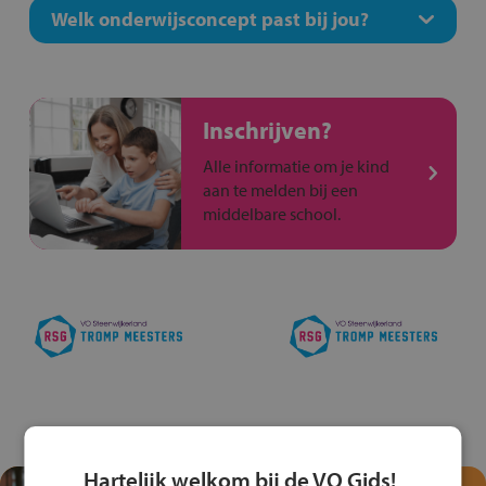
Welk onderwijsconcept past bij jou?
Inschrijven?
Alle informatie om je kind
aan te melden bij een
middelbare school.
Hartelijk welkom bij de VO Gids!