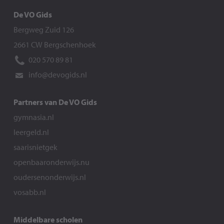
De VO Gids
Bergweg Zuid 126
2661 CW Bergschenhoek
020 570 89 81
info@devogids.nl
Partners van De VO Gids
gymnasia.nl
leergeld.nl
saarisnietgek
openbaaronderwijs.nu
oudersenonderwijs.nl
vosabb.nl
Middelbare scholen