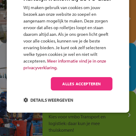
Test je kennis met het
Wij maken gebruik van cookies om jouw
Fiets Veilig
bezoek aan onze website zo soepel en
Verkeersspel!
aangenaam mogelijk te maken. Deze zorgen
Speel het Fiets Veilig Verkeersspel
ervoor dat alles op rolletjes loopt en staan
en win een Cortina-fiets!
daarom altijd aan. Als je ons groen licht geeft
voor alle cookies, kunnen we je de beste
ervaring bieden. Je kunt ook zelf selecteren
In de winkel ben je op je
welke typen cookies je wel en niet wilt
plek!
accepteren.
Meer informatie vind je in onze
privacyverklaring.
Ontdek via het vmbo jouw talent
op de winkelvloer, waar elke dag
anders is!
ALLES ACCEPTEREN
Jouw talent in de
DETAILS WEERGEVEN
Transport en Logistiek
Kies voor vmbo Transport en
logistiek: daar kun je mee
thuiskomen!