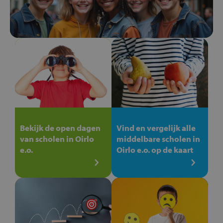
Bekijk de open dagen
Vind en vergelijk alle
van scholen in Oirlo
middelbare scholen in
e.o.
Oirlo e.o. op de kaart