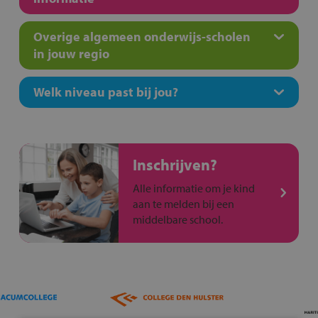
Overige algemeen onderwijs-scholen
in jouw regio
Welk niveau past bij jou?
Inschrijven?
Alle informatie om je kind
aan te melden bij een
middelbare school.