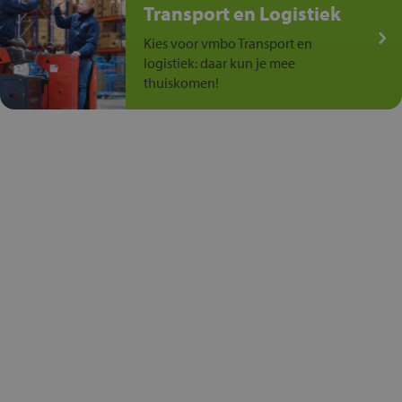
Transport en Logistiek
Kies voor vmbo Transport en
logistiek: daar kun je mee
thuiskomen!