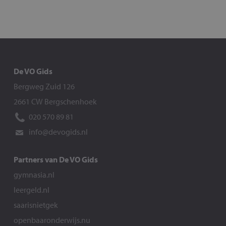
De VO Gids
Bergweg Zuid 126
2661 CW Bergschenhoek
020 570 89 81
info@devogids.nl
Partners van De VO Gids
gymnasia.nl
leergeld.nl
saarisnietgek
openbaaronderwijs.nu