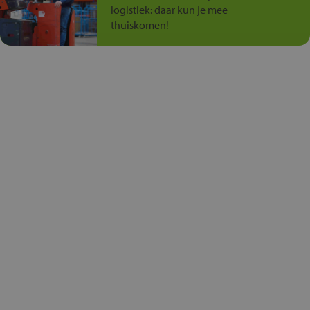
logistiek: daar kun je mee
thuiskomen!