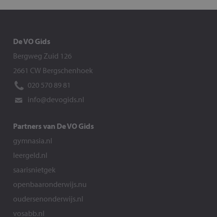
De VO Gids
Bergweg Zuid 126
2661 CW Bergschenhoek
020 570 89 81
info@devogids.nl
Partners van De VO Gids
gymnasia.nl
leergeld.nl
saarisnietgek
openbaaronderwijs.nu
oudersenonderwijs.nl
vosabb.nl