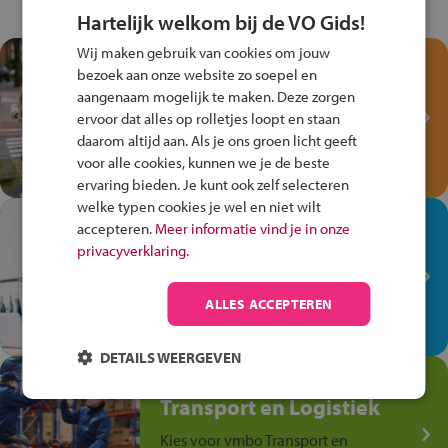
Hartelijk welkom bij de VO Gids!
Wij maken gebruik van cookies om jouw
Test je kennis met het
bezoek aan onze website zo soepel en
Fiets Veilig
aangenaam mogelijk te maken. Deze zorgen
Verkeersspel!
ervoor dat alles op rolletjes loopt en staan
daarom altijd aan. Als je ons groen licht geeft
Speel het Fiets Veilig Verkeersspel
voor alle cookies, kunnen we je de beste
en win een Cortina-fiets!
ervaring bieden. Je kunt ook zelf selecteren
welke typen cookies je wel en niet wilt
In de winkel ben je op je
accepteren.
Meer informatie vind je in onze
plek!
privacyverklaring.
Ontdek via het vmbo jouw talent
op de winkelvloer, waar elke dag
ALLES ACCEPTEREN
anders is!
DETAILS WEERGEVEN
Jouw talent in de
Transport en Logistiek
Kies voor vmbo Transport en