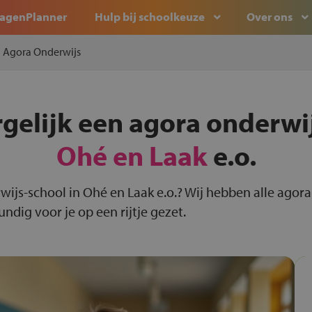
agenPlanner
Hulp bij schoolkeuze
Over ons
Agora Onderwijs
rgelijk een agora onderwij
Ohé en Laak
e.o.
wijs-school in Ohé en Laak e.o.? Wij hebben alle agor
dig voor je op een rijtje gezet.