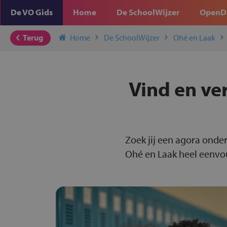
De VO Gids
Home
De SchoolWijzer
OpenD
Terug
Home
De SchoolWijzer
Ohé en Laak
Vind en ve
Zoek jij een agora onder
Ohé en Laak heel eenvoun