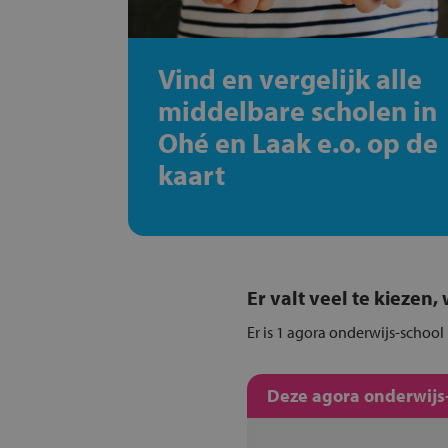
Vind en vergelijk alle
middelbare scholen in
Ohé en Laak e.o. op de
kaart
Er valt veel te kiezen
Er is 1 agora onderwijs-school
Deze agora onderwijs-