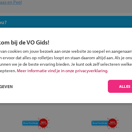
aas en Peel
ou?
kom bij de VO Gids!
 van cookies om jouw bezoek aan onze website zo soepel en aangenaam
ervoor dat alles op rolletjes loopt en staan daarom altijd aan. Als je ons
Inschrijven?
kunnen we je de beste ervaring bieden. Je kunt ook zelf selecteren welke
cepteren.
Meer informatie vind je in onze privacyverklaring.
Alle informatie om je kind aan te melden bij
een middelbare school.
RGEVEN
ALLES