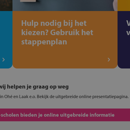
Hulp nodig bij het
kiezen? Gebruik het
stappenplan
, wij helpen je graag op weg
 in Ohé en Laak e.o. Bekijk de uitgebreide online presentatiepagina.
scholen bieden je online uitgebreide informatie