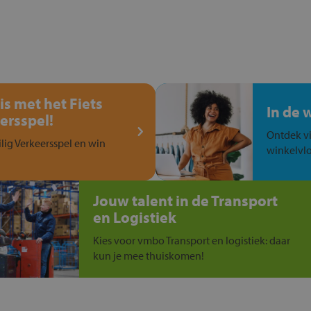
is met het Fiets
In de 
ersspel!
Ontdek vi
ilig Verkeersspel en win
winkelvlo
Jouw talent in de Transport
en Logistiek
Kies voor vmbo Transport en logistiek: daar
kun je mee thuiskomen!