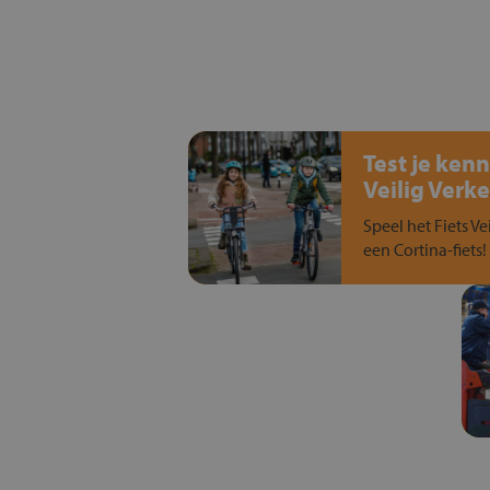
Test je kenn
Veilig Verke
Speel het Fiets Ve
een Cortina-fiets!