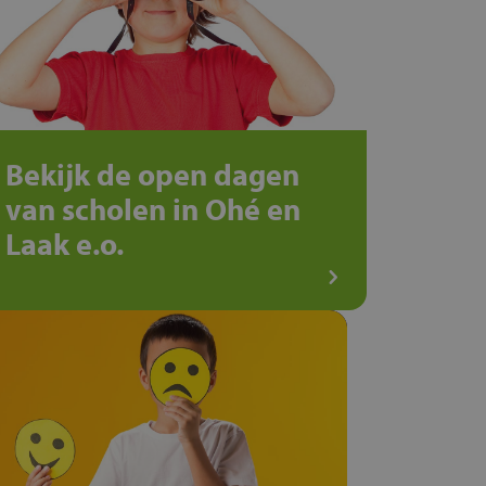
Bekijk de open dagen
van scholen in Ohé en
Laak e.o.