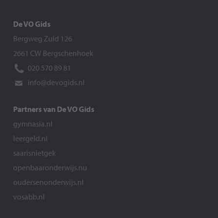
De VO Gids
Bergweg Zuid 126
2661 CW Bergschenhoek
020 570 89 81
info@devogids.nl
Partners van De VO Gids
gymnasia.nl
leergeld.nl
saarisnietgek
openbaaronderwijs.nu
oudersenonderwijs.nl
vosabb.nl