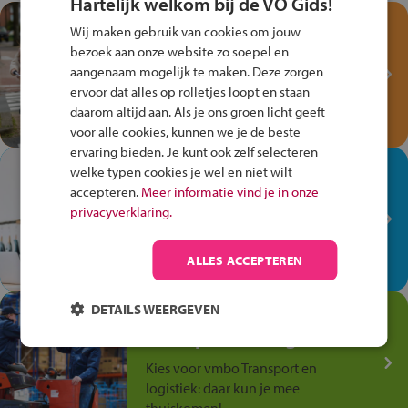
Hartelijk welkom bij de VO Gids!
Test je kennis met het
Wij maken gebruik van cookies om jouw
Fiets Veilig
bezoek aan onze website zo soepel en
Verkeersspel!
aangenaam mogelijk te maken. Deze zorgen
ervoor dat alles op rolletjes loopt en staan
Speel het Fiets Veilig Verkeersspel
daarom altijd aan. Als je ons groen licht geeft
en win een Cortina-fiets!
voor alle cookies, kunnen we je de beste
ervaring bieden. Je kunt ook zelf selecteren
In de winkel ben je op je
welke typen cookies je wel en niet wilt
plek!
accepteren.
Meer informatie vind je in onze
privacyverklaring.
Ontdek via het vmbo jouw talent
op de winkelvloer, waar elke dag
ALLES ACCEPTEREN
anders is!
DETAILS WEERGEVEN
Jouw talent in de
Transport en Logistiek
Kies voor vmbo Transport en
logistiek: daar kun je mee