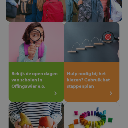
Bekijk de open dagen
Hulp nodig bij het
van scholen in
kiezen? Gebruik het
Offingawier e.o.
stappenplan