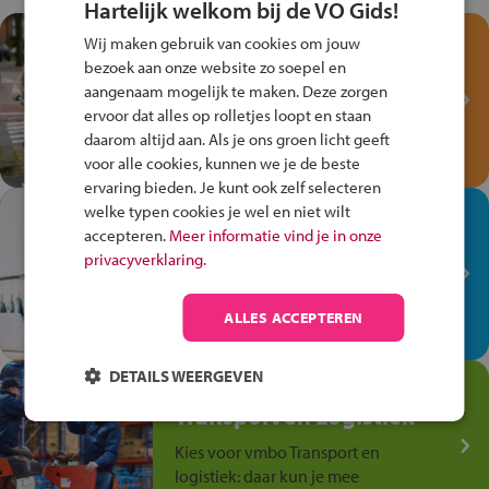
Hartelijk welkom bij de VO Gids!
Test je kennis met het
Wij maken gebruik van cookies om jouw
Fiets Veilig
bezoek aan onze website zo soepel en
Verkeersspel!
aangenaam mogelijk te maken. Deze zorgen
ervoor dat alles op rolletjes loopt en staan
Speel het Fiets Veilig Verkeersspel
daarom altijd aan. Als je ons groen licht geeft
en win een Cortina-fiets!
voor alle cookies, kunnen we je de beste
ervaring bieden. Je kunt ook zelf selecteren
welke typen cookies je wel en niet wilt
In de winkel ben je op je
accepteren.
Meer informatie vind je in onze
plek!
privacyverklaring.
Ontdek via het vmbo jouw talent
op de winkelvloer, waar elke dag
ALLES ACCEPTEREN
anders is!
DETAILS WEERGEVEN
Jouw talent in de
Transport en Logistiek
Kies voor vmbo Transport en
logistiek: daar kun je mee