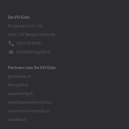
De VO Gids
Bergweg Zuid 126
2661 CW Bergschenhoek
020 570 89 81
info@devogids.nl
Partners van De VO Gids
gymnasia.nl
leergeld.nl
saarisnietgek
openbaaronderwijs.nu
oudersenonderwijs.nl
vosabb.nl