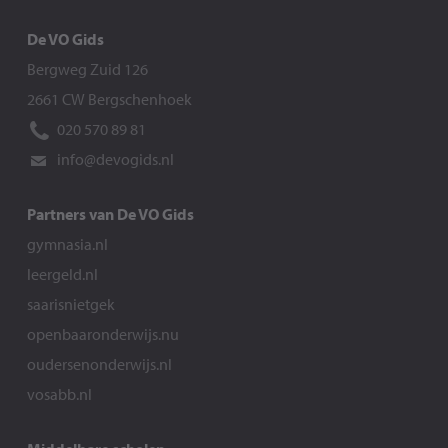
De VO Gids
Bergweg Zuid 126
2661 CW Bergschenhoek
020 570 89 81
info@devogids.nl
Partners van De VO Gids
gymnasia.nl
leergeld.nl
saarisnietgek
openbaaronderwijs.nu
oudersenonderwijs.nl
vosabb.nl