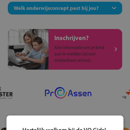
Welk onderwijsconcept past bij jou?
Inschrijven?
Alle informatie om je kind
aan te melden bij een
middelbare school.
Hartelijk welkom bij de VO Gids!