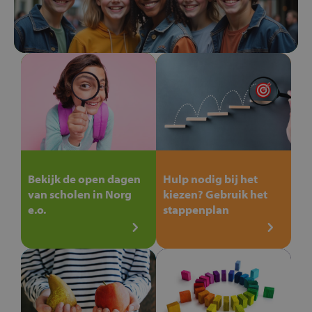
Bekijk de open dagen
Hulp nodig bij het
van scholen in Norg
kiezen? Gebruik het
e.o.
stappenplan