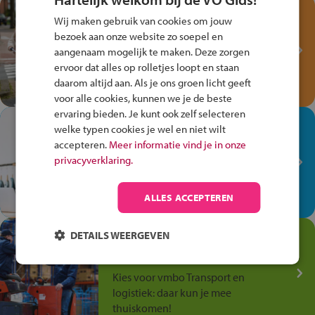
Test je kennis met het
Wij maken gebruik van cookies om jouw
Fiets Veilig
bezoek aan onze website zo soepel en
Verkeersspel!
aangenaam mogelijk te maken. Deze zorgen
ervoor dat alles op rolletjes loopt en staan
Speel het Fiets Veilig Verkeersspel
daarom altijd aan. Als je ons groen licht geeft
en win een Cortina-fiets!
voor alle cookies, kunnen we je de beste
ervaring bieden. Je kunt ook zelf selecteren
In de winkel ben je op je
welke typen cookies je wel en niet wilt
plek!
accepteren.
Meer informatie vind je in onze
privacyverklaring.
Ontdek via het vmbo jouw talent
op de winkelvloer, waar elke dag
anders is!
ALLES ACCEPTEREN
Jouw talent in de
DETAILS WEERGEVEN
Transport en Logistiek
Kies voor vmbo Transport en
logistiek: daar kun je mee
thuiskomen!