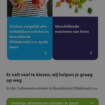
Vind en vergelijk alle
Verschillende
middelbare scholen in
manieren van leren
Noordeinde
(Oldebroek) e.o. op de
kaart
Er valt veel te kiezen, wij helpen je graag
op weg
Er zijn 7 atheneum-scholen in Noordeinde (Oldebroek) e.o.
Overige atheneum-scholen in jouw