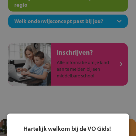
regio
Welk onderwijsconcept past bij jou?
Inschrijven?
Alle informatie om je kind
aan te melden bij een
middelbare school.
Test je kennis met het
Hartelijk welkom bij de VO Gids!
Fiets Veilig