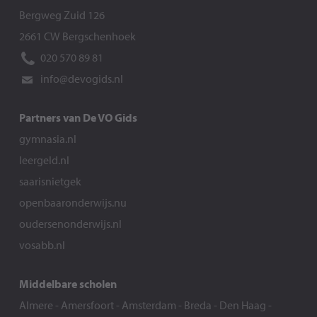
Bergweg Zuid 126
2661 CW Bergschenhoek
020 570 89 81
info@devogids.nl
Partners van De VO Gids
gymnasia.nl
leergeld.nl
saarisnietgek
openbaaronderwijs.nu
oudersenonderwijs.nl
vosabb.nl
Middelbare scholen
Almere
-
Amersfoort
-
Amsterdam
-
Breda
-
Den Haag
-