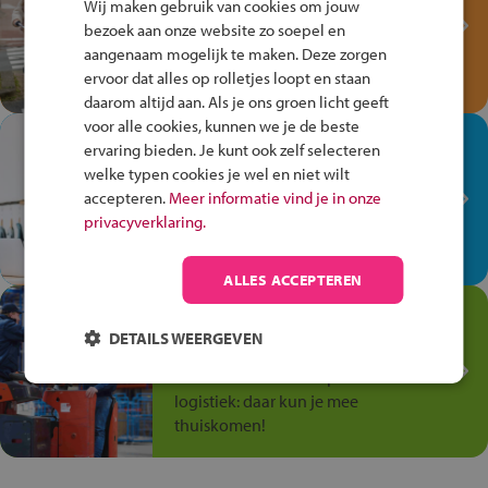
Wij maken gebruik van cookies om jouw
Verkeersspel!
bezoek aan onze website zo soepel en
aangenaam mogelijk te maken. Deze zorgen
Speel het Fiets Veilig Verkeersspel
ervoor dat alles op rolletjes loopt en staan
en win een Cortina-fiets!
daarom altijd aan. Als je ons groen licht geeft
voor alle cookies, kunnen we je de beste
In de winkel ben je op je
ervaring bieden. Je kunt ook zelf selecteren
plek!
welke typen cookies je wel en niet wilt
accepteren.
Meer informatie vind je in onze
Ontdek via het vmbo jouw talent
privacyverklaring.
op de winkelvloer, waar elke dag
anders is!
ALLES ACCEPTEREN
Jouw talent in de
Transport en Logistiek
DETAILS WEERGEVEN
Kies voor vmbo Transport en
logistiek: daar kun je mee
thuiskomen!