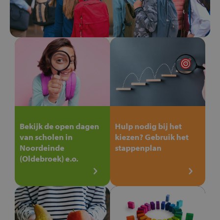
Bekijk de open dagen
Hulp nodig bij het
van scholen in
kiezen? Gebruik het
Noordeinde
stappenplan
(Oldebroek) e.o.