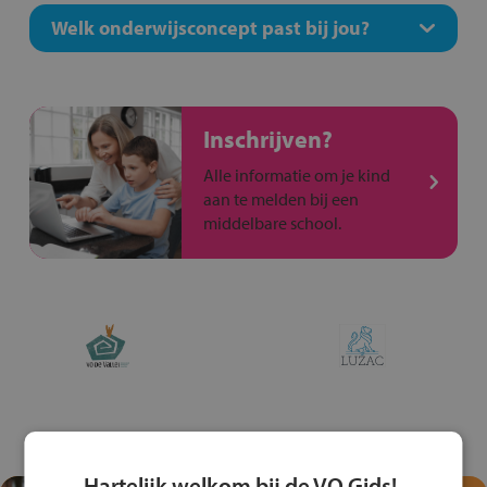
Welk onderwijsconcept past bij jou?
Inschrijven?
Alle informatie om je kind
aan te melden bij een
middelbare school.
Hartelijk welkom bij de VO Gids!