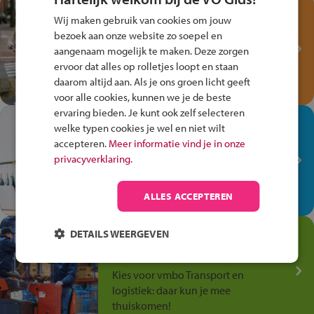
Test je kennis met het
Wij maken gebruik van cookies om jouw
Fiets Veilig
bezoek aan onze website zo soepel en
Verkeersspel!
aangenaam mogelijk te maken. Deze zorgen
ervoor dat alles op rolletjes loopt en staan
Speel het Fiets Veilig Verkeersspel
daarom altijd aan. Als je ons groen licht geeft
en win een Cortina-fiets!
voor alle cookies, kunnen we je de beste
ervaring bieden. Je kunt ook zelf selecteren
In de winkel ben je op je
welke typen cookies je wel en niet wilt
plek!
accepteren.
Meer informatie vind je in onze
privacyverklaring.
Ontdek via het vmbo jouw talent
op de winkelvloer, waar elke dag
anders is!
ALLES ACCEPTEREN
Jouw talent in de
DETAILS WEERGEVEN
Transport en Logistiek
Kies voor vmbo Transport en
logistiek: daar kun je mee
thuiskomen!