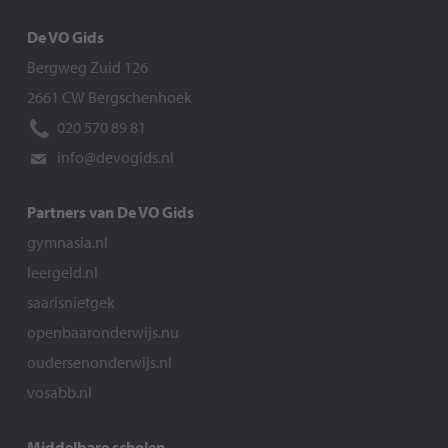
De VO Gids
Bergweg Zuid 126
2661 CW Bergschenhoek
020 570 89 81
info@devogids.nl
Partners van De VO Gids
gymnasia.nl
leergeld.nl
saarisnietgek
openbaaronderwijs.nu
oudersenonderwijs.nl
vosabb.nl
Middelbare scholen